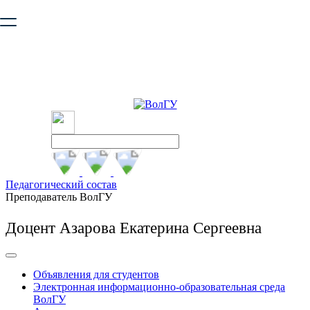
Ваш браузер устарел и не обеспечивает полноценную и
безопасную работу с сайтом. Пожалуйста
обновите браузер
,
чтобы улучшить взаимодействие с сайтом.
Педагогический состав
Преподаватель ВолГУ
Доцент Азарова Екатерина Сергеевна
Объявления для студентов
Электронная информационно-образовательная среда
ВолГУ