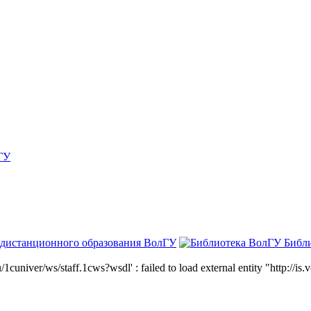
ГУ
 дистанционного образования ВолГУ
Библ
niver/ws/staff.1cws?wsdl' : failed to load external entity "http://is.