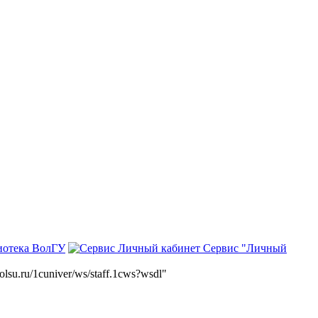
иотека ВолГУ
Сервис "Личный
volsu.ru/1cuniver/ws/staff.1cws?wsdl"