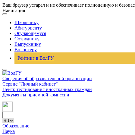
Ваш браузер устарел и не обеспечивает полноценную и безопа
Навигация
Школьнику
Абитуриенту
Обучающемуся
Сотруднику
Выпускнику
Волонтеру
Рейтинг в ВолГУ
Сведения об образовательной организации
Сервис "Личный кабинет"
Центр тестирования иностранных граждан
Документы приемной комиссии
Образование
Наука