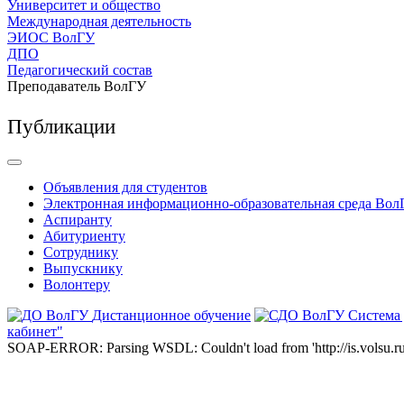
Университет и общество
Международная деятельность
ЭИОС ВолГУ
ДПО
Педагогический состав
Преподаватель ВолГУ
Публикации
Объявления для студентов
Электронная информационно-образовательная среда Вол
Аспиранту
Абитуриенту
Сотруднику
Выпускнику
Волонтеру
Дистанционное обучение
Система
кабинет"
SOAP-ERROR: Parsing WSDL: Couldn't load from 'http://is.volsu.ru/1cu