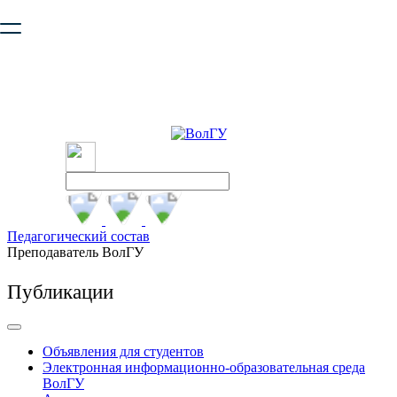
Ваш браузер устарел и не обеспечивает полноценную и
безопасную работу с сайтом. Пожалуйста
обновите браузер
,
чтобы улучшить взаимодействие с сайтом.
Педагогический состав
Преподаватель ВолГУ
Публикации
Объявления для студентов
Электронная информационно-образовательная среда
ВолГУ