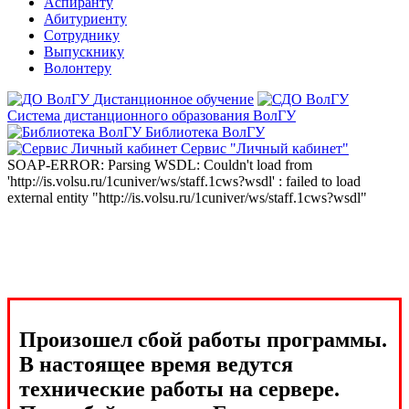
Аспиранту
Абитуриенту
Сотруднику
Выпускнику
Волонтеру
Дистанционное обучение
Система дистанционного образования ВолГУ
Библиотека ВолГУ
Сервис "Личный кабинет"
SOAP-ERROR: Parsing WSDL: Couldn't load from
'http://is.volsu.ru/1cuniver/ws/staff.1cws?wsdl' : failed to load
external entity "http://is.volsu.ru/1cuniver/ws/staff.1cws?wsdl"
Произошел сбой работы программы.
В настоящее время ведутся
технические работы на сервере.