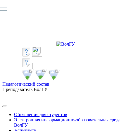
Ваш браузер устарел и не обеспечивает полноценную и
безопасную работу с сайтом. Пожалуйста
обновите браузер
,
чтобы улучшить взаимодействие с сайтом.
Педагогический состав
Преподаватель ВолГУ
Объявления для студентов
Электронная информационно-образовательная среда
ВолГУ
Аспиранту