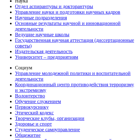
Наука
Отдел аспирантуры и докторантуры
Управление науки и подготовки научных кадров
Научные подразделения
Основные результаты научной и инновационной
деятельности
Ведущие научные школы
Государственная научная аттестация (диссертационные
советы)
Издательская деятельность
Университет – предприятиям
Социум
Управление молодежной политики и воспитательной
деятельности
Координационный центр противодействия терроризму
и экстремизму
Волонтерство
Обучение служением
Первокурснику
Этический кодекс
Творческие клубы, организации
Здоровье и спорт
Студенческое самоуправление
Общежитие