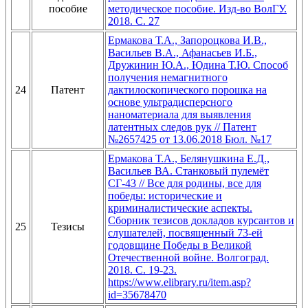
пособие
методическое пособие. Изд-во ВолГУ.
2018. С. 27
Ермакова Т.А., Запороцкова И.В.,
Васильев В.А., Афанасьев И.Б.,
Дружинин Ю.А., Юдина Т.Ю. Способ
получения немагнитного
24
Патент
дактилоскопического порошка на
основе ультрадисперсного
наноматериала для выявления
латентных следов рук // Патент
№2657425 от 13.06.2018 Бюл. №17
Ермакова Т.А., Белянушкина Е.Д.,
Васильев ВА. Станковый пулемёт
СГ-43 // Все для родины, все для
победы: исторические и
криминалистические аспекты.
Сборник тезисов докладов курсантов и
25
Тезисы
слушателей, посвященный 73-ей
годовщине Победы в Великой
Отечественной войне. Волгоград.
2018. С. 19-23.
https://www.elibrary.ru/item.asp?
id=35678470