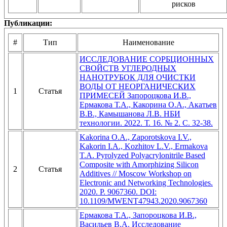
рисков
Публикации:
#
Тип
Наименование
ИССЛЕДОВАНИЕ СОРБЦИОННЫХ
СВОЙСТВ УГЛЕРОДНЫХ
НАНОТРУБОК ДЛЯ ОЧИСТКИ
ВОДЫ ОТ НЕОРГАНИЧЕСКИХ
1
Статья
ПРИМЕСЕЙ Запороцкова И.В.,
Ермакова Т.А., Какорина О.А., Акатьев
В.В., Камышанова Л.В. НБИ
технологии. 2022. Т. 16. № 2. С. 32-38.
Kakorina O.A., Zaporotskova I.V.,
Kakorin I.A., Kozhitov L.V., Ermakova
T.A. Pyrolyzed Polyacrylonitrile Based
Composite with Amorphizing Silicon
2
Статья
Additives // Moscow Workshop on
Electronic and Networking Technologies.
2020. P. 9067360. DOI:
10.1109/MWENT47943.2020.9067360
Ермакова Т.А., Запороцкова И.В.,
Васильев В.А. Исследование