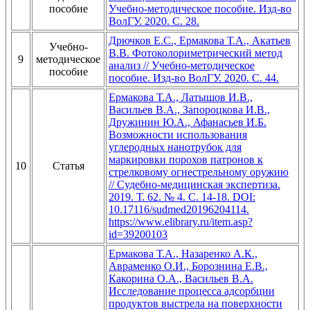
пособие
Учебно-методическое пособие. Изд-во
ВолГУ. 2020. С. 28.
Дрючков Е.С., Ермакова Т.А., Акатьев
Учебно-
В.В. Фотоколориметрический метод
9
методическое
анализ // Учебно-методическое
пособие
пособие. Изд-во ВолГУ. 2020. С. 44.
Ермакова Т.А., Латышов И.В.,
Васильев В.А., Запороцкова И.В.,
Дружинин Ю.А., Афанасьев И.Б.
Возможности использования
углеродных нанотрубок для
маркировки порохов патронов к
10
Статья
стрелковому огнестрельному оружию
// Судебно-медицинская экспертиза.
2019. Т. 62. № 4. С. 14-18. DOI:
10.17116/sudmed20196204114.
https://www.elibrary.ru/item.asp?
id=39200103
Ермакова Т.А., Назаренко А.К.,
Авраменко О.И., Борознина Е.В.,
Какорина О.А., Васильев В.А.
Исследование процесса адсорбции
продуктов выстрела на поверхности