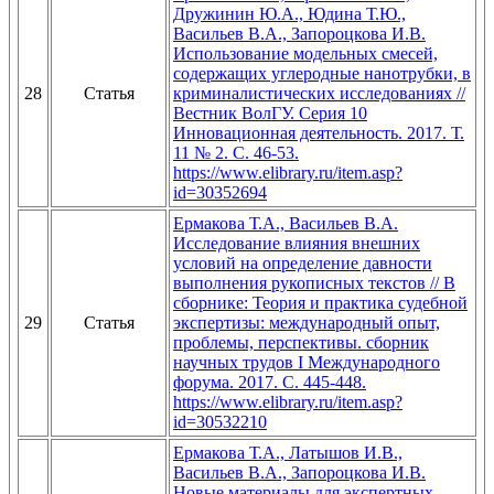
Дружинин Ю.А., Юдина Т.Ю.,
Васильев В.А., Запороцкова И.В.
Использование модельных смесей,
содержащих углеродные нанотрубки, в
28
Статья
криминалистических исследованиях //
Вестник ВолГУ. Серия 10
Инновационная деятельность. 2017. Т.
11 № 2. C. 46-53.
https://www.elibrary.ru/item.asp?
id=30352694
Ермакова Т.А., Васильев В.А.
Исследование влияния внешних
условий на определение давности
выполнения рукописных текстов // В
сборнике: Теория и практика судебной
29
Статья
экспертизы: международный опыт,
проблемы, перспективы. сборник
научных трудов I Международного
форума. 2017. С. 445-448.
https://www.elibrary.ru/item.asp?
id=30532210
Ермакова Т.А., Латышов И.В.,
Васильев В.А., Запороцкова И.В.
Новые материалы для экспертных