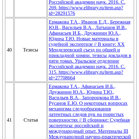
Российской академии наук. 2016. С.
269. https://www.elibrary.ru/item.asp?
id=28291576
Ермакова Т.А., Иванов Е.Д., Бережная
Ю.В., Васильев В.А., Латышов И.В.,
Афанасьев И.Б., Дружинин Ю.А.,
Юдина Т.Ю. Новые материалы в
судебной экспертизе // В книге: ХХ
40
Тезисы
Менделеевский съезд по общей и
прикладной химии. тезисы докладов в
пяти томах. Уральское отделение
Российской академии наук. 2016. С.
315. https://www.elibrary.ru/item.asp?
id=27708664
Ермакова Т.А., Афанасьев И.Б.,
Дружинин Ю.А., Юдина Т.Ю.,
Васильев В.А., Запороцкова И.В.,
Русанов Е.Ю. О некоторых вопросах
механизма следообразования
латентных следов рук на пористых
41
Статья
поверхностях // В сборнике: Судебная
экспертиза: российский и
международный опыт. Материалы III
Международной научно-практической