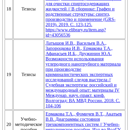
для очистки спиртосодержащих
18
Тезисы
жидкостей // В сборнике: Графен и
родственные структуры: синтез,
производство и применение (GRS-
2019). 2019. С. 123-125.
https://www.elibrary.ru/item.asp?
id=43056536
Латышов И.В., Васильев В.А.,
Запороцкова И.В., Ермакова Т.А.,
Афанасьев И.Б., Дружинин Ю.А.
Возможности использования
углеродного нанотрубного материала
при производстве
19
Тезисы
криминалистических экспертных
исследований следов выстрела //
Судебная экспертиза: российский и
международный опыт: материалы IV
Междунар. науч.-практ. конф.
Волгоград: ВА МВД России. 2018. С.
104-106
Ермакова Т.А., Фомичев В.Т., Акатьев
Учебно-
В.В. Диаграммы состояния
20
методическое
трехкомпонентных систем // Учебно-
пособие
методическое пособие. Изд-во ВолГУ.