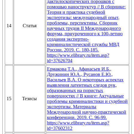
дактилоскопических порошков с
помощью наноструктур // В сборнике:
Теория и практика судебной
экспертизы: международный опыт,
проблемы, перспективы. Сборник
14
Статья
научных трудов II Международного
форума, приуроченного к 100-летию
создания экспертно-
криминалистической службы МВД
России. 2019. С. 180-185.
https://www.elibrary.ru/item.asp?
id=37626704
Ермакова Т.А., Афанасьев И.Б.,
Дружинин Ю.А., Русанов Е.Ю.,
Васильев В.А. О некоторых аспектах
выявления латентных следов рук,
образованных на пористых
поверхностях // В книге: Актуальные
15
Тезисы
проблемы криминалистики и судебной
экспертизы. Материалы
Международной научно-практической
конференции. 2019. С. 96-99.
https://www.elibrary.ru/item.asp?
id=37602312