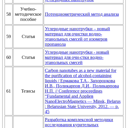
Учебно-
58
методическое
Потенциометрический метод анализа
пособие
Углеродные нанотрубки – новый
материал для очистки водно-
59
Статья
этанольных смесей от изомеров
пропанола
Углеродные нанотрубки - новый
60
Статья
материал для очи-стки водно-
этанольных смесей
Carbon nanotubes as a new material for
the purification of alcohol-containing
liquids / Ермакова Т.А., Запороцкова
И.В., Поликарпов Д.И., Поликарпова
61
Тезисы
Н.П. // Conference proceedings
“Fundamental and Applieв
NanoElectroMagnetics — Minsk, Belarus
: Belarusian State University, 2012. — p.
45
Разработка комплексной методики
исследования курительных