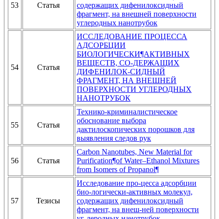
53
Статья
содержащих дифенилоксидный
фрагмент, на внешней поверхности
углеродных нанотрубок
ИССЛЕДОВАНИЕ ПРОЦЕССА
АДСОРБЦИИ
БИОЛОГИЧЕСКИ¶АКТИВНЫХ
ВЕЩЕСТВ, СО-ДЕРЖАЩИХ
54
Статья
ДИФЕНИЛОК-СИДНЫЙ
ФРАГМЕНТ, НА ВНЕШНЕЙ
ПОВЕРХНОСТИ УГЛЕРОДНЫХ
НАНОТРУБОК
Технико-криминалистическое
обоснование выбора
55
Статья
дактилоскопических порошков для
выявления следов рук
Carbon Nanotubes, New Material for
56
Статья
Purification¶of Water–Ethanol Mixtures
from Isomers of Propanol¶
Исследование про-цесса адсорбции
био-логически-активных молекул,
57
Тезисы
содержащих дифенилоксидный
фрагмент, на внеш-ней поверхности
уг-леродных нанотрубок