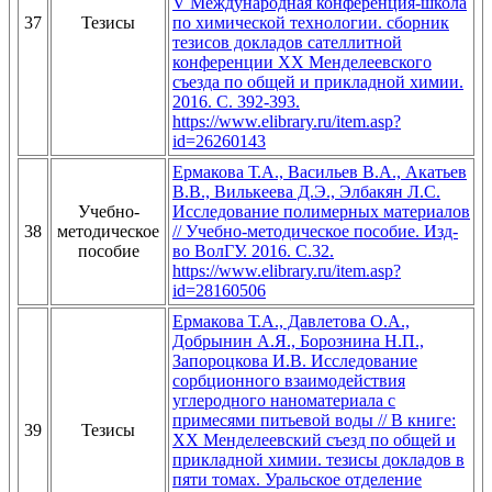
V Международная конференция-школа
37
Тезисы
по химической технологии. сборник
тезисов докладов сателлитной
конференции ХХ Менделеевского
съезда по общей и прикладной химии.
2016. С. 392-393.
https://www.elibrary.ru/item.asp?
id=26260143
Ермакова Т.А., Васильев В.А., Акатьев
В.В., Вилькеева Д.Э., Элбакян Л.С.
Учебно-
Исследование полимерных материалов
38
методическое
// Учебно-методическое пособие. Изд-
пособие
во ВолГУ. 2016. С.32.
https://www.elibrary.ru/item.asp?
id=28160506
Ермакова Т.А., Давлетова О.А.,
Добрынин А.Я., Борознина Н.П.,
Запороцкова И.В. Исследование
сорбционного взаимодействия
углеродного наноматериала с
примесями питьевой воды // В книге:
39
Тезисы
ХХ Менделеевский съезд по общей и
прикладной химии. тезисы докладов в
пяти томах. Уральское отделение