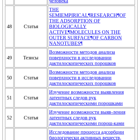
человека
THE
SEMIEMPIRICAL¶RESEARCH¶OF
THE ADSORPTION OF
48
Статья
BIOLOGICALLY
ACTIVE¶MOLECULES ON THE
OUTER SURFACE¶OF CARBON
NANOTUBES¶
Возможности методов анализа
49
Тезисы
поверхности в исследовании
дактилоскопических порошков
Возможности методов анализа
50
Статья
поверхности в исследовании
дактилоскопических порошков
Изучение возможности выявления
51
Статья
латентных следов рук
дактилоскопическими порошками
Изучение возможности выяв-ления
52
Статья
латентных следов рук
дактилоскопическими порош-ками
Исследование процесса адсорбции
биологически активных веществ,