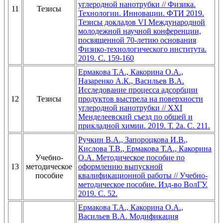
углеродной нанотрубки // Физика.
11
Тезисы
Технологии. Инновации. ФТИ 2019.
Тезисы докладов VI Международной
молодежной научной конференции,
посвященной 70-летию основания
Физико-технологического института.
2019. C. 159-160
Ермакова Т.А., Какорина О.А.,
Назаренко А.К., Васильев В.А.
Исследование процесса адсорбции
12
Тезисы
продуктов выстрела на поверхности
углеродной нанотрубки // ХХI
Менделеевский съезд по общей и
прикладной химии. 2019. Т. 2a. С. 211.
Ручкин В.А., Запороцкова И.В.,
Кислова Т.В., Ермакова Т.А., Какорина
Учебно-
О.А. Методическое пособие по
13
методическое
оформлению выпускной
пособие
квалификационной работы // Учебно-
методическое пособие. Изд-во ВолГУ.
2019. С. 52.
Ермакова Т.А., Какорина О.А.,
Васильев В.А. Модификация