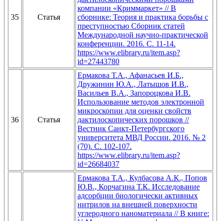
компании «Криммаркет» // В
35
Статья
сборнике: Теория и практика борьбы с
преступностью Сборник статей
Международной научно-практической
конференции. 2016. С. 11-14.
https://www.elibrary.ru/item.asp?
id=27443780
Ермакова Т.А., Афанасьев И.Б.,
Дружинин Ю.А., Латышов И.В.,
Васильев В.А., Запороцкова И.В.
Использование методов электронной
микроскопии для оценки свойств
36
Статья
дактилоскопических порошков //
Вестник Санкт-Петербургского
университета МВД России. 2016. № 2
(70). С. 102-107.
https://www.elibrary.ru/item.asp?
id=26684037
Ермакова Т.А., Кулбасова А.К., Попов
Ю.В., Корчагина Т.К. Исследование
адсорбции биологически активных
нитрилов на внешней поверхности
углеродного наноматериала // В книге: