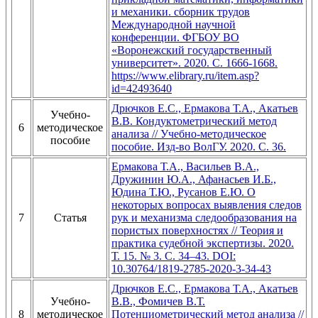
и механики. сборник трудов
Международной научной
конференции. ФГБОУ ВО
«Воронежский государственный
университет». 2020. С. 1666-1668.
https://www.elibrary.ru/item.asp?
id=42493640
Дрючков Е.С., Ермакова Т.А., Акатьев
Учебно-
В.В. Кондуктометрический метод
6
методическое
анализа // Учебно-методическое
пособие
пособие. Изд-во ВолГУ. 2020. С. 36.
Ермакова Т.А., Васильев В.А.,
Дружинин Ю.А., Афанасьев И.Б.,
Юдина Т.Ю., Русанов Е.Ю. О
некоторых вопросах выявления следов
7
Статья
рук и механизма следообразования на
пористых поверхностях // Теория и
практика судебной экспертизы. 2020.
Т. 15. № 3. С. 34–43. DOI:
10.30764/1819-2785-2020-3-34-43
Дрючков Е.С., Ермакова Т.А., Акатьев
Учебно-
В.В., Фомичев В.Т.
8
методическое
Потенциометрический метод анализа //