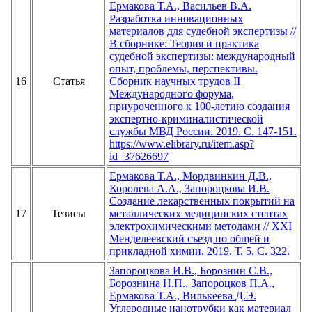
Ермакова Т.А., Васильев В.А.
Разработка инновационных
материалов для судебной экспертизы //
В сборнике: Теория и практика
судебной экспертизы: международный
опыт, проблемы, перспективы.
16
Статья
Сборник научных трудов II
Международного форума,
приуроченного к 100-летию создания
экспертно-криминалистической
службы МВД России. 2019. С. 147-151.
https://www.elibrary.ru/item.asp?
id=37626697
Ермакова Т.А., Мордвинкин Д.В.,
Королева А.А., Запороцкова И.В.
Создание лекарственных покрытий на
17
Тезисы
металлических медицинских стентах
электрохимическими методами // ХХI
Менделеевский съезд по общей и
прикладной химии. 2019. Т. 5. С. 322.
Запороцкова И.В., Борознин С.В.,
Борознина Н.П., Запороцков П.А.,
Ермакова Т.А., Вилькеева Д.Э.
Углеродные нанотрубки как материал