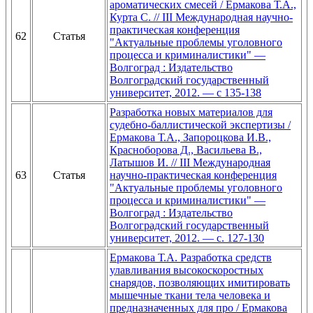
ароматических смесей / Ермакова Т.А.,
Курта С. // III Международная научно-
практическая конференция
62
Статья
"Актуальные проблемы уголовного
процесса и криминалистики" —
Волгоград : Издательство
Волгоградский государственный
университет, 2012. — с 135-138
Разработка новых материалов для
судебно-баллистической экспертизы /
Ермакова Т.А., Запороцкова И.В.,
Красноборова Д., Васильева В.,
Латышов И. // III Международная
63
Статья
научно-практическая конференция
"Актуальные проблемы уголовного
процесса и криминалистики" —
Волгоград : Издательство
Волгоградский государственный
университет, 2012. — с. 127-130
Ермакова Т.А. Разработка средств
улавливания высокоскоростных
снарядов, позволяющих имитировать
мышечные ткани тела человека и
предназначенных для про / Ермакова