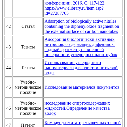
конференции. 2016. С. 117-122.
https://www.elibrary.ru/item.asp?
id=27287765
Adsorption of biologically active nitriles
42
Статья
containing the diphenyloxide fragment on
the external surface of car-bon nanotubes
Адсорбция биологически активных
нитрилов, со-держащих дифенилок-
43
Тезисы
сидный фрагмент, на внешней
поверхности углеродных нанотрубок
Использование углерод-ного
44
Тезисы
наноматериала для очистки питьевой
воды
Учебно-
45
методическое
Исследование материалов документов
пособие
Учебно-
исследование спиртосодержащих
46
методическое
жидкостей.Определение качества
пособие
водок
Компаунд-имитатор мышечных тканей
47
Патент