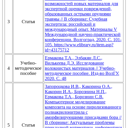
возможностей новых материалов для
экспертной оценки повреждений,
образованных острыми орудиями
травмы // В сборнике: Судебная
3
Статья
экспертиза: российский и
международный опыт. Материалы V
Международной научно-практической
конференции. Волгоград, 2020. С. 101-
105. https://www.elibrary.ru/item.asp?
id=43175712
Ермакова Т.А., Элбакян Л.С.,
Учебно-
Вилькеева Д.Э. Исследование
4
методическое
волокнистых материалов // Учебно-
пособие
методическое пособие. Изд-во ВолГУ.
2020. С. 48
Запороцкова И.В., Какорина О.А.,
Какорин И.А., Борознина Н.П.,
Ермакова Т.А., Борознин С.В.
Компьютерное моделирование
композита на основе пиролизованного
полиакрилонитрила с
аморфизирующими присадками бора //
В сборнике: Актуальные проблемы
5
Статья
прикладной математики, информатики