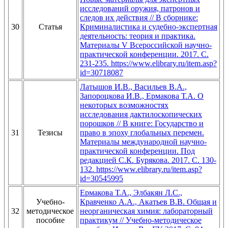
исследований оружия, патронов и
следов их действия // В сборнике:
30
Статья
Криминалистика и судебно-экспертная
деятельность: теория и практика.
Материалы V Всероссийской научно-
практической конференции. 2017. С.
231-235. https://www.elibrary.ru/item.asp?
id=30718087
Латышов И.В., Васильев В.А.,
Запороцкова И.В., Ермакова Т.А. О
некоторых возможностях
исследования дактилоскопических
порошков // В книге: Государство и
31
Тезисы
право в эпоху глобальных перемен.
Материалы международной научно-
практической конференции. Под
редакцией С.К. Бурякова. 2017. С. 130-
132. https://www.elibrary.ru/item.asp?
id=30545995
Ермакова Т.А., Элбакян Л.С.,
Учебно-
Кравченко А.А., Акатьев В.В. Общая и
32
методическое
неорганическая химия: лабораторный
пособие
практикум // Учебно-методическое