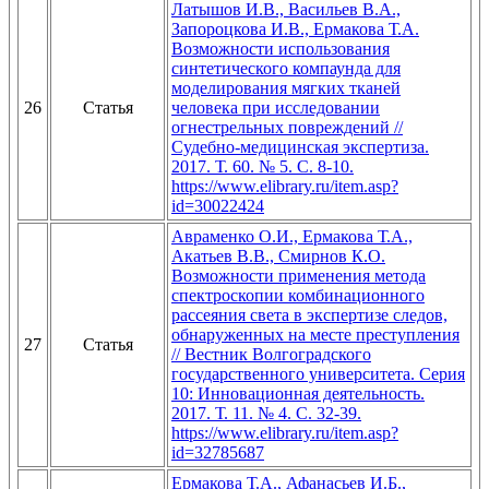
Латышов И.В., Васильев В.А.,
Запороцкова И.В., Ермакова Т.А.
Возможности использования
синтетического компаунда для
моделирования мягких тканей
26
Статья
человека при исследовании
огнестрельных повреждений //
Судебно-медицинская экспертиза.
2017. Т. 60. № 5. С. 8-10.
https://www.elibrary.ru/item.asp?
id=30022424
Авраменко О.И., Ермакова Т.А.,
Акатьев В.В., Смирнов К.О.
Возможности применения метода
спектроскопии комбинационного
рассеяния света в экспертизе следов,
обнаруженных на месте преступления
27
Статья
// Вестник Волгоградского
государственного университета. Серия
10: Инновационная деятельность.
2017. Т. 11. № 4. С. 32-39.
https://www.elibrary.ru/item.asp?
id=32785687
Ермакова Т.А., Афанасьев И.Б.,