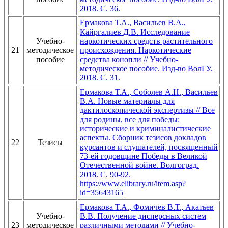
2018. С. 36.
Ермакова Т.А., Васильев В.А.,
Кайргалиев Д.В. Исследование
Учебно-
наркотических средств растительного
21
методическое
происхождения. Наркотические
пособие
средства конопли // Учебно-
методическое пособие. Изд-во ВолГУ.
2018. С. 31.
Ермакова Т.А., Соболев А.Н., Васильев
В.А. Новые материалы для
дактилоскопической экспертизы // Все
для родины, все для победы:
исторические и криминалистические
аспекты. Сборник тезисов докладов
22
Тезисы
курсантов и слушателей, посвященный
73-ей годовщине Победы в Великой
Отечественной войне. Волгоград.
2018. С. 90-92.
https://www.elibrary.ru/item.asp?
id=35643165
Ермакова Т.А., Фомичев В.Т., Акатьев
Учебно-
В.В. Получение дисперсных систем
23
методическое
различными методами // Учебно-