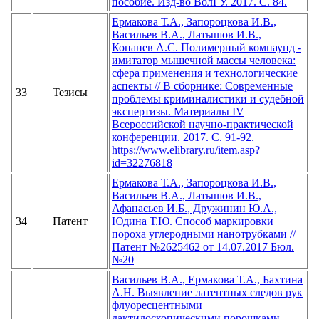
пособие. Изд-во ВолГУ. 2017. С. 84.
Ермакова Т.А., Запороцкова И.В.,
Васильев В.А., Латышов И.В.,
Копанев А.С. Полимерный компаунд -
имитатор мышечной массы человека:
сфера применения и технологические
аспекты // В сборнике: Современные
33
Тезисы
проблемы криминалистики и судебной
экспертизы. Материалы IV
Всероссийской научно-практической
конференции. 2017. С. 91-92.
https://www.elibrary.ru/item.asp?
id=32276818
Ермакова Т.А., Запороцкова И.В.,
Васильев В.А., Латышов И.В.,
Афанасьев И.Б., Дружинин Ю.А.,
34
Патент
Юдина Т.Ю. Способ маркировки
пороха углеродными нанотрубками //
Патент №2625462 от 14.07.2017 Бюл.
№20
Васильев В.А., Ермакова Т.А., Бахтина
А.Н. Выявление латентных следов рук
флуоресцентными
дактилоскопическими порошками