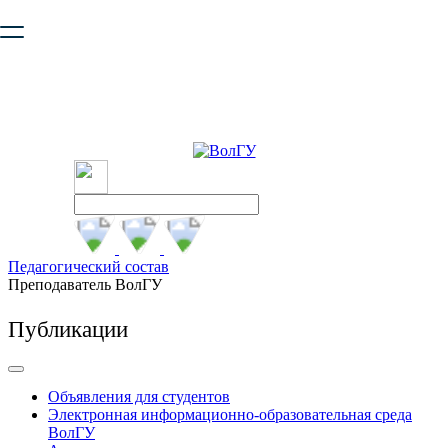
Ваш браузер устарел и не обеспечивает полноценную и
безопасную работу с сайтом. Пожалуйста
обновите браузер
,
чтобы улучшить взаимодействие с сайтом.
Педагогический состав
Преподаватель ВолГУ
Публикации
Объявления для студентов
Электронная информационно-образовательная среда
ВолГУ