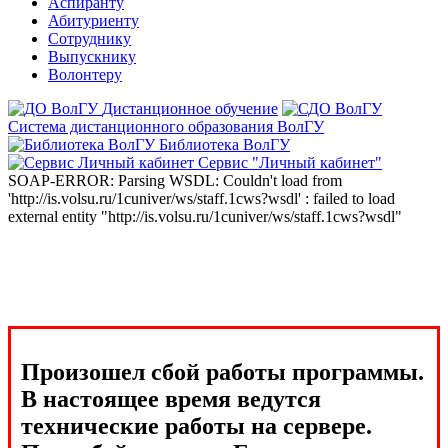
Аспиранту
Абитуриенту
Сотруднику
Выпускнику
Волонтеру
Дистанционное обучение
Система дистанционного образования ВолГУ
Библиотека ВолГУ
Сервис "Личный кабинет"
SOAP-ERROR: Parsing WSDL: Couldn't load from
'http://is.volsu.ru/1cuniver/ws/staff.1cws?wsdl' : failed to load
external entity "http://is.volsu.ru/1cuniver/ws/staff.1cws?wsdl"
Произошел сбой работы программы.
В настоящее время ведутся
технические работы на сервере.