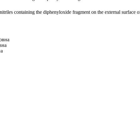
 nitriles containing the diphenyloxide fragment on the external surface 
овна
вна
на