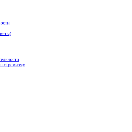
ности
оветы)
тельности
экстремизму