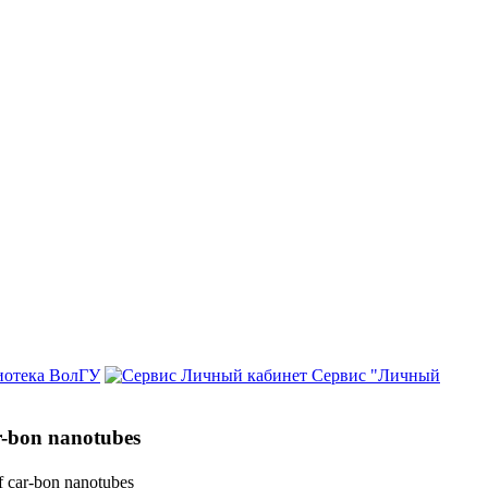
иотека ВолГУ
Сервис "Личный
ar-bon nanotubes
of car-bon nanotubes