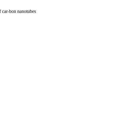
of car-bon nanotubes