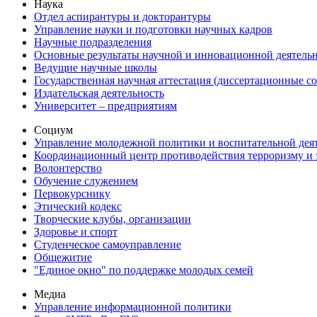
Наука
Отдел аспирантуры и докторантуры
Управление науки и подготовки научных кадров
Научные подразделения
Основные результаты научной и инновационной деятель
Ведущие научные школы
Государственная научная аттестация (диссертационные с
Издательская деятельность
Университет – предприятиям
Социум
Управление молодежной политики и воспитательной дея
Координационный центр противодействия терроризму и 
Волонтерство
Обучение служением
Первокурснику
Этический кодекс
Творческие клубы, организации
Здоровье и спорт
Студенческое самоуправление
Общежитие
"Единое окно" по поддержке молодых семей
Медиа
Управление информационной политики