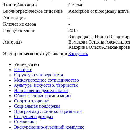
Тип публикации
Статья
Библиографическое описание
Adsorption of biologically active
Аннотация
-
Ключевые cлова
-
Год публикации
2015
Запороцкова Ирина Владимир
Автор(ы)
Ермакова Татьяна Александро
Какорина Олеся Александров
Электронная копия публикации
Загрузить
Университет
Ректорат
Структура университета
Международное сотрудничество
Культура, искусство, творчество
Направления деятельности
Общественные организации
Спорт и здоровье
Социальная поддержка
Программа устойчивого развития
Сведения о доходах
Символика
Экскурсионно-музейный комплекс