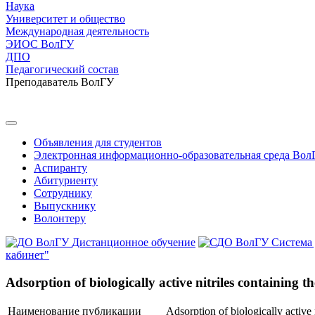
Наука
Университет и общество
Международная деятельность
ЭИОС ВолГУ
ДПО
Педагогический состав
Преподаватель ВолГУ
Объявления для студентов
Электронная информационно-образовательная среда Вол
Аспиранту
Абитуриенту
Сотруднику
Выпускнику
Волонтеру
Дистанционное обучение
Система
кабинет"
Adsorption of biologically active nitriles containing 
Наименование публикации
Adsorption of biologically active