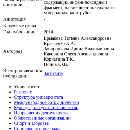
содержащих дифенилоксидный
описание
фрагмент, на внешней поверхности
углеродных нанотрубок
Аннотация
-
Ключевые cлова
-
Год публикации
2014
Ермакова Татьяна Александровна
Кравченко А.А.
Запороцкова Ирина Владимировна
Автор(ы)
Какорина Олеся Александровна
Корчагина Т.К.
Попов Ю.В.
Электронная копия
Загрузить
публикации
Университет
Ректорат
Структура университета
Международное сотрудничество
Культура, искусство, творчество
Направления деятельности
Общественные организации
Спорт и здоровье
Социальная поддержка