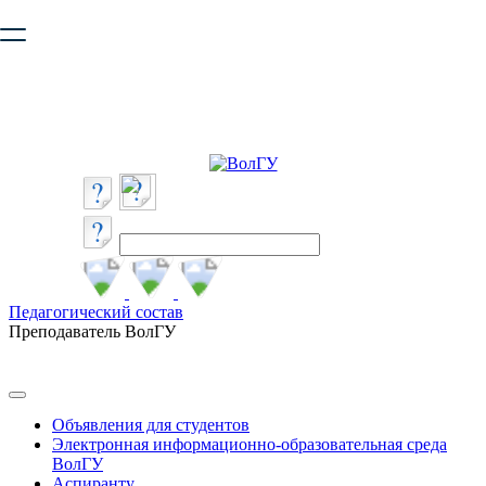
Ваш браузер устарел и не обеспечивает полноценную и
безопасную работу с сайтом. Пожалуйста
обновите браузер
,
чтобы улучшить взаимодействие с сайтом.
Педагогический состав
Преподаватель ВолГУ
Объявления для студентов
Электронная информационно-образовательная среда
ВолГУ
Аспиранту