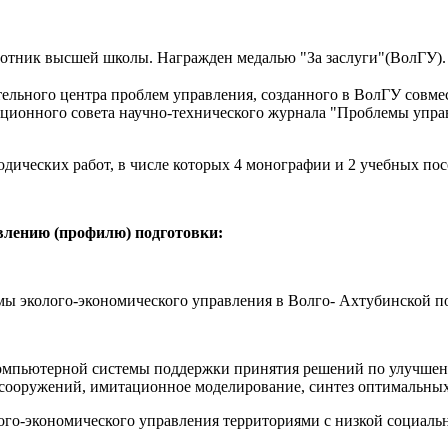
ботник высшей школы. Награжден медалью "За заслуги"(ВолГУ).
тельного центра проблем управления, созданного в ВолГУ совме
ционного совета научно-технического журнала "Проблемы упра
дических работ, в числе которых 4 монографии и 2 учебных пос
влению (профилю) подготовки:
ы эколого-экономического управления в Волго- Ахтубинской п
омпьютерной системы поддержки принятия решений по улучшени
сооружений, имитационное моделирование, синтез оптимальных 
го-экономического управления территориями с низкой социаль