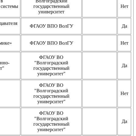
 в
Волгоградский
 системы
государственный
Нет
университет
давателя
ФГАОУ ВПО ВолГУ
Да
мике»
ФГАОУ ВПО ВолГУ
Нет
ФГАОУ ВО
нно-
"Волгоградский
Да
т"
государственный
университет"
ФГАОУ ВО
"Волгоградский
Нет
государственный
университет"
ФГАОУ ВО
"Волгоградский
Да
государственный
университет"