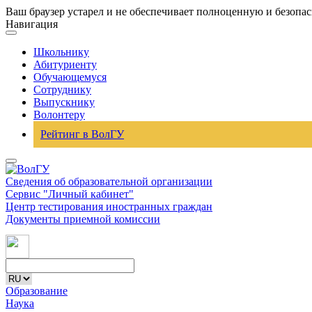
Ваш браузер устарел и не обеспечивает полноценную и безопа
Навигация
Школьнику
Абитуриенту
Обучающемуся
Сотруднику
Выпускнику
Волонтеру
Рейтинг в ВолГУ
Сведения об образовательной организации
Сервис "Личный кабинет"
Центр тестирования иностранных граждан
Документы приемной комиссии
Образование
Наука