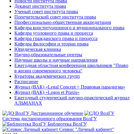
Новости института права
Деканат института права
Ученый совет института права
Попечительский совет института права
Профессионально-общественная аккредитация
Кафедра конституционного и муниципального права
Кафедра уголовного права и процесса
Кафедра гражданского права и процесса
Кафедра философии и теории права
Юридическая клиника
Научно-образовательные центры
Научные школы и научные направления
Ежегодная областная конференция школьников "Право
в жизни современного человека"
Кураторы академических групп
Расписание
Журнал (ВАК) «Legal Concept = Правовая парадигма»
Журнал (ВАК) «Logos et Praxis»
Ежегодный студенческий научно-практический журнал
АЛЬМАНАХ
Дистанционное обучение
Система дистанционного образования ВолГУ
Библиотека ВолГУ
Сервис "Личный кабинет"