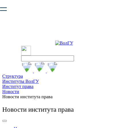
Ваш браузер устарел и не обеспечивает полноценную и
безопасную работу с сайтом. Пожалуйста
обновите браузер
,
чтобы улучшить взаимодействие с сайтом.
Структура
Институты ВолГУ
Институт права
Новости
Новости института права
Новости института права