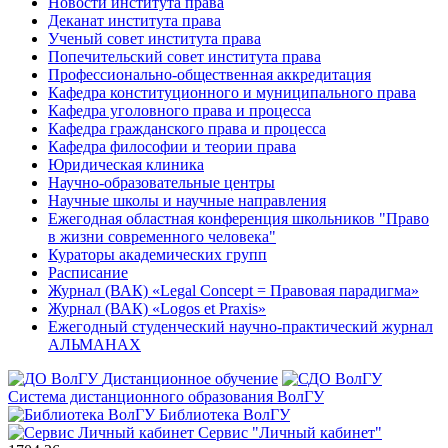
Новости института права
Деканат института права
Ученый совет института права
Попечительский совет института права
Профессионально-общественная аккредитация
Кафедра конституционного и муниципального права
Кафедра уголовного права и процесса
Кафедра гражданского права и процесса
Кафедра философии и теории права
Юридическая клиника
Научно-образовательные центры
Научные школы и научные направления
Ежегодная областная конференция школьников "Право
в жизни современного человека"
Кураторы академических групп
Расписание
Журнал (ВАК) «Legal Concept = Правовая парадигма»
Журнал (ВАК) «Logos et Praxis»
Ежегодный студенческий научно-практический журнал
АЛЬМАНАХ
Дистанционное обучение
Система дистанционного образования ВолГУ
Библиотека ВолГУ
Сервис "Личный кабинет"