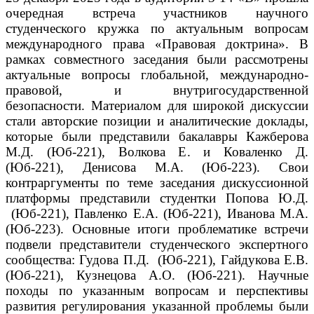
очередная встреча участников научного
студенческого кружка по актуальным вопросам
международного права «Правовая доктрина».
В
рамках совместного заседания были рассмотрены
актуальные вопросы глобальной, международно-
правовой, и внутригосударственной
безопасности.
Материалом для широкой дискуссии
стали авторские позиции и аналитические доклады,
которые были представили бакалавры Кажберова
М.Д. (Юб-221), Волкова Е. и Коваленко Д.
(Юб-221), Денисова М.А. (Юб-223).
Свои
контраргументы по теме заседания дискуссионной
платформы представили студентки Попова Ю.Д.
(Юб-221), Павленко Е.А. (Юб-221), Иванова М.А.
(Юб-223).
Основные итоги проблематике встречи
подвели представители студенческого экспертного
сообщества: Гудова П.Д. (Юб-221), Гайдукова Е.В.
(Юб-221), Кузнецова А.О. (Юб-221).
Научные
походы по указанным вопросам и перспективы
развития регулирования указанной проблемы были