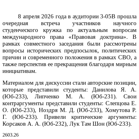
8 апреля 2026 года в аудитории 3-05В прошла
очередная встреча участников научного
студенческого кружка по актуальным вопросам
международного права «Правовая доктрина». В
рамках совместного заседания были рассмотрены
вопросы исторических предпосылок, политических
причин и современного положения в рамках СВО, а
также перспектив ее прекращения благодаря мирным
инициативам.
Материалом для дискуссии стали авторские позиции,
которые представили студенты: Данилова Я. А.
(Юб-233), Липченко М. А. (Юб-231).
Свои
контраргументы представили студенты: Слепцова Е.
О. (Юб-233), Ноздря М. Д. (Юб-233), Хомутова Р.
Г. (Юб-233).
Привели критические аргументы:
Корсаков А. А. (Юб-232), Лук Там Шон (Юб-233).
26
03.26