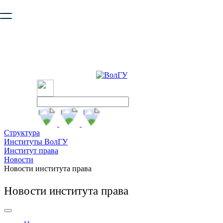
Ваш браузер устарел и не обеспечивает полноценную и
безопасную работу с сайтом. Пожалуйста
обновите браузер
,
чтобы улучшить взаимодействие с сайтом.
Структура
Институты ВолГУ
Институт права
Новости
Новости института права
Новости института права