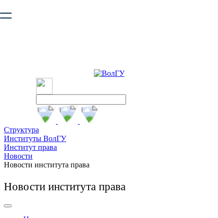
Ваш браузер устарел и не обеспечивает полноценную и
безопасную работу с сайтом. Пожалуйста
обновите браузер
,
чтобы улучшить взаимодействие с сайтом.
Структура
Институты ВолГУ
Институт права
Новости
Новости института права
Новости института права