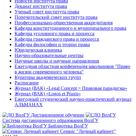
Новости института права
Деканат института права
Ученый совет института права
Попечительский совет института права
Профессионально-общественная аккредитация
Кафедра конституционного и муниципального права
Кафедра уголовного права и процесса
Кафедра гражданского права и процесса
Кафедра философии и теории права
Юридическая клиника
Научно-образовательные центры
Научные школы и научные направления
Ежегодная областная конференция школьников "Право
в жизни современного человека"
Кураторы академических групп
Расписание
Журнал (ВАК) «Legal Concept = Правовая парадигма»
Журнал (ВАК) «Logos et Praxis»
Ежегодный студенческий научно-практический журнал
АЛЬМАНАХ
Дистанционное обучение
Система дистанционного образования ВолГУ
Библиотека ВолГУ
Сервис "Личный кабинет"