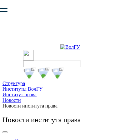
Ваш браузер устарел и не обеспечивает полноценную и
безопасную работу с сайтом. Пожалуйста
обновите браузер
,
чтобы улучшить взаимодействие с сайтом.
Структура
Институты ВолГУ
Институт права
Новости
Новости института права
Новости института права