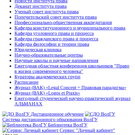
Новости института права
Деканат института права
Ученый совет института права
Попечительский совет института права
Профессионально-общественная аккредитация
Кафедра конституционного и муниципального права
Кафедра уголовного права и процесса
Кафедра гражданского права и процесса
Кафедра философии и теории права
Юридическая клиника
Научно-образовательные центры
Научные школы и научные направления
Ежегодная областная конференция школьников "Право
в жизни современного человека"
Кураторы академических групп
Расписание
Журнал (ВАК) «Legal Concept = Правовая парадигма»
Журнал (ВАК) «Logos et Praxis»
Ежегодный студенческий научно-практический журнал
АЛЬМАНАХ
Дистанционное обучение
Система дистанционного образования ВолГУ
Библиотека ВолГУ
Сервис "Личный кабинет"