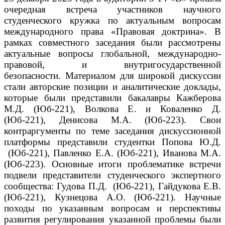
очередная встреча участников научного
студенческого кружка по актуальным вопросам
международного права «Правовая доктрина».
В
рамках совместного заседания были рассмотрены
актуальные вопросы глобальной, международно-
правовой, и внутригосударственной
безопасности.
Материалом для широкой дискуссии
стали авторские позиции и аналитические доклады,
которые были представили бакалавры Кажберова
М.Д. (Юб-221), Волкова Е. и Коваленко Д.
(Юб-221), Денисова М.А. (Юб-223).
Свои
контраргументы по теме заседания дискуссионной
платформы представили студентки Попова Ю.Д.
(Юб-221), Павленко Е.А. (Юб-221), Иванова М.А.
(Юб-223).
Основные итоги проблематике встречи
подвели представители студенческого экспертного
сообщества: Гудова П.Д. (Юб-221), Гайдукова Е.В.
(Юб-221), Кузнецова А.О. (Юб-221).
Научные
походы по указанным вопросам и перспективы
развития регулирования указанной проблемы были