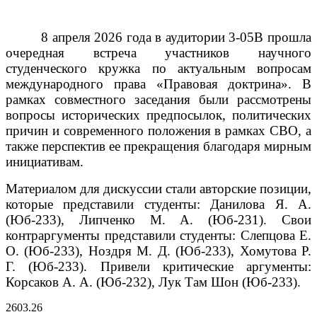
8 апреля 2026 года в аудитории 3-05В прошла
очередная встреча участников научного
студенческого кружка по актуальным вопросам
международного права «Правовая доктрина». В
рамках совместного заседания были рассмотрены
вопросы исторических предпосылок, политических
причин и современного положения в рамках СВО, а
также перспектив ее прекращения благодаря мирным
инициативам.
Материалом для дискуссии стали авторские позиции,
которые представили студенты: Данилова Я. А.
(Юб-233), Липченко М. А. (Юб-231).
Свои
контраргументы представили студенты: Слепцова Е.
О. (Юб-233), Ноздря М. Д. (Юб-233), Хомутова Р.
Г. (Юб-233).
Привели критические аргументы:
Корсаков А. А. (Юб-232), Лук Там Шон (Юб-233).
26
03.26