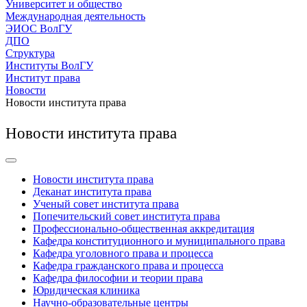
Университет и общество
Международная деятельность
ЭИОС ВолГУ
ДПО
Структура
Институты ВолГУ
Институт права
Новости
Новости института права
Новости института права
Новости института права
Деканат института права
Ученый совет института права
Попечительский совет института права
Профессионально-общественная аккредитация
Кафедра конституционного и муниципального права
Кафедра уголовного права и процесса
Кафедра гражданского права и процесса
Кафедра философии и теории права
Юридическая клиника
Научно-образовательные центры