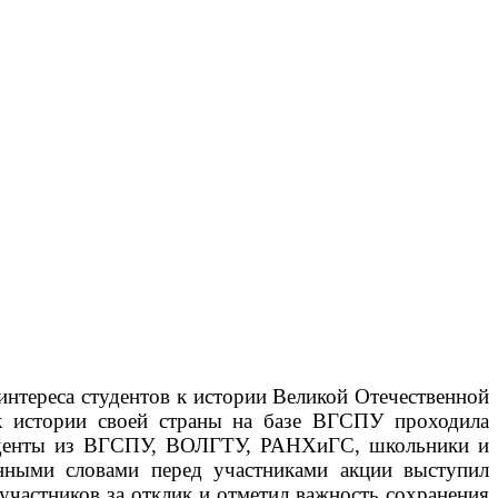
нтереса студентов к истории Великой Отечественной
к истории своей страны на базе ВГСПУ проходила
туденты из ВГСПУ, ВОЛГТУ, РАНХиГС, школьники и
енными словами перед участниками акции выступил
частников за отклик и отметил важность сохранения