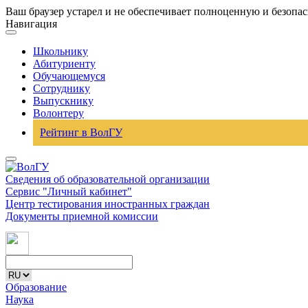
Ваш браузер устарел и не обеспечивает полноценную и безопа
Навигация
Школьнику
Абитуриенту
Обучающемуся
Сотруднику
Выпускнику
Волонтеру
Рейтинг в ВолГУ
Сведения об образовательной организации
Сервис "Личный кабинет"
Центр тестирования иностранных граждан
Документы приемной комиссии
Образование
Наука