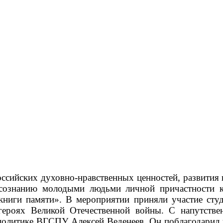
сийских духовно-нравственных ценностей, развития и
осознанию молодыми людьми личной причастности 
 книги памяти». В мероприятии приняли участие с
х-героях Великой Отечественной войны. С напутств
политике ВГСПУ Алексей Веденеев. Он поблагодарил у