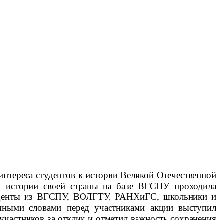
нтереса студентов к истории Великой Отечественной
к истории своей страны на базе ВГСПУ проходила
туденты из ВГСПУ, ВОЛГТУ, РАНХиГС, школьники и
енными словами перед участниками акции выступил
частников за отклик и отметил важность сохранения