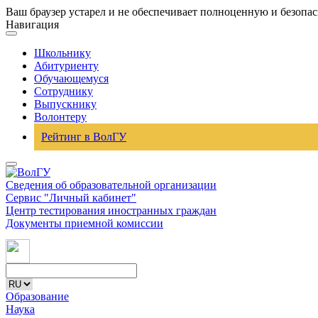
Ваш браузер устарел и не обеспечивает полноценную и безопа
Навигация
Школьнику
Абитуриенту
Обучающемуся
Сотруднику
Выпускнику
Волонтеру
Рейтинг в ВолГУ
Сведения об образовательной организации
Сервис "Личный кабинет"
Центр тестирования иностранных граждан
Документы приемной комиссии
Образование
Наука