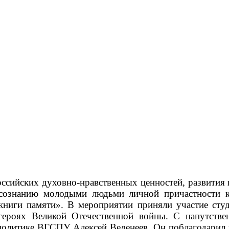
сийских духовно-нравственных ценностей, развития и
осознанию молодыми людьми личной причастности 
 книги памяти». В мероприятии приняли участие с
х-героях Великой Отечественной войны. С напутств
политике ВГСПУ Алексей Веденеев. Он поблагодарил у