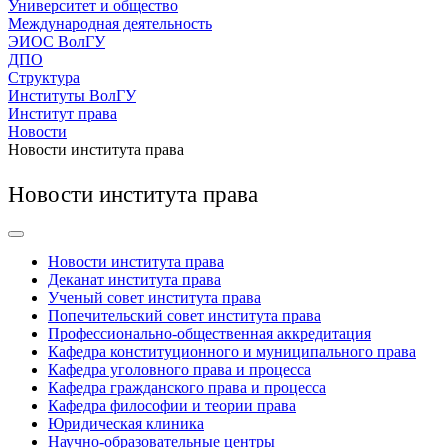
Университет и общество
Международная деятельность
ЭИОС ВолГУ
ДПО
Структура
Институты ВолГУ
Институт права
Новости
Новости института права
Новости института права
Новости института права
Деканат института права
Ученый совет института права
Попечительский совет института права
Профессионально-общественная аккредитация
Кафедра конституционного и муниципального права
Кафедра уголовного права и процесса
Кафедра гражданского права и процесса
Кафедра философии и теории права
Юридическая клиника
Научно-образовательные центры