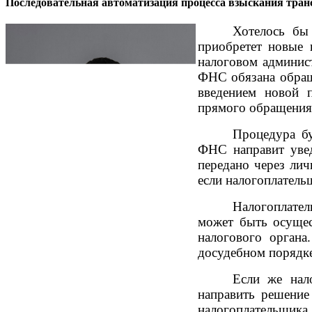
Последовательная автоматизация процесса взыскания тран
Хотелось бы
приобретет новые 
налоговом админис
ФНС обязана обраща
введением новой 
прямого обращения 
Процедура бу
ФНС направит увед
передано через лич
если налогоплательщ
Налогоплател
может быть осущес
налогового органа
досудебном порядке
Если же нал
направить решение
налогоплательщика,