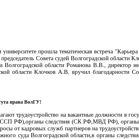
м университете прошла тематическая встреча "Карье
председатель Совета судей Волгоградской области Кл
и Волгоградской области Романова В.В., директор и
ской области Клочков А.В. вручил благодарности Со
тута права ВолГУ!
ают трудоустройство на вакантные должности в госу
ФССП РФ),органы следствия (СК РФ,МВД РФ), органы 
росы от кадровых служб партнеров на трудоустройство
жного суда Волгоградской области,в органы следст