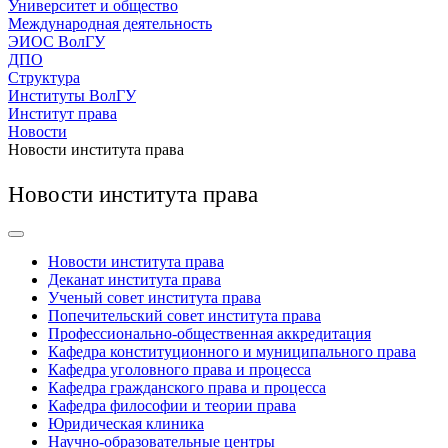
Университет и общество
Международная деятельность
ЭИОС ВолГУ
ДПО
Структура
Институты ВолГУ
Институт права
Новости
Новости института права
Новости института права
Новости института права
Деканат института права
Ученый совет института права
Попечительский совет института права
Профессионально-общественная аккредитация
Кафедра конституционного и муниципального права
Кафедра уголовного права и процесса
Кафедра гражданского права и процесса
Кафедра философии и теории права
Юридическая клиника
Научно-образовательные центры