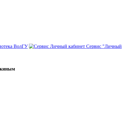
иотека ВолГУ
Сервис "Личный
мякиным