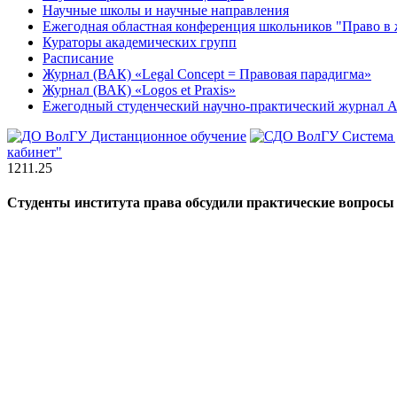
Научные школы и научные направления
Ежегодная областная конференция школьников "Право в 
Кураторы академических групп
Расписание
Журнал (ВАК) «Legal Concept = Правовая парадигма»
Журнал (ВАК) «Logos et Praxis»
Ежегодный студенческий научно-практический журна
Дистанционное обучение
Система
кабинет"
12
11.25
Студенты института права обсудили практические вопрос