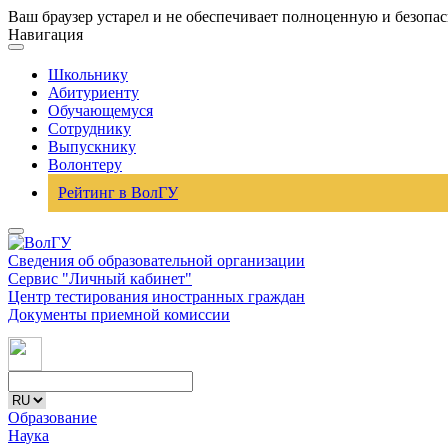
Ваш браузер устарел и не обеспечивает полноценную и безопа
Навигация
Школьнику
Абитуриенту
Обучающемуся
Сотруднику
Выпускнику
Волонтеру
Рейтинг в ВолГУ
Сведения об образовательной организации
Сервис "Личный кабинет"
Центр тестирования иностранных граждан
Документы приемной комиссии
Образование
Наука