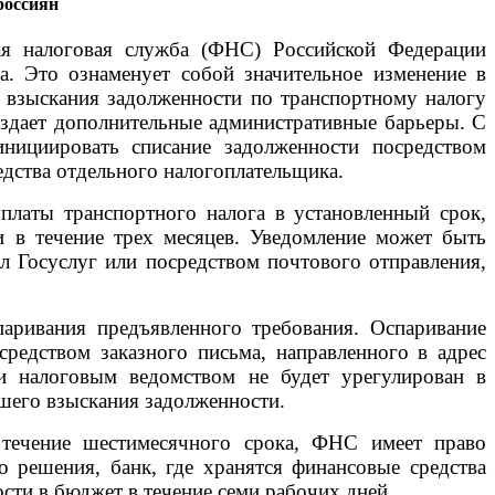
россиян
ая налоговая служба (ФНС) Российской Федерации
а. Это ознаменует собой значительное изменение в
 взыскания задолженности по транспортному налогу
оздает дополнительные административные барьеры. С
нициировать списание задолженности посредством
едства отдельного налогоплательщика.
платы транспортного налога в установленный срок,
 в течение трех месяцев. Уведомление может быть
л Госуслуг или посредством почтового отправления,
аривания предъявленного требования. Оспаривание
редством заказного письма, направленного в адрес
 и налоговым ведомством не будет урегулирован в
шего взыскания задолженности.
 течение шестимесячного срока, ФНС имеет право
о решения, банк, где хранятся финансовые средства
сти в бюджет в течение семи рабочих дней.