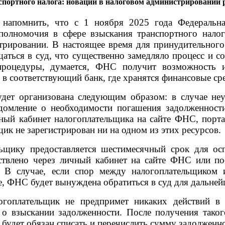
спортного налога: новации в налоговом администрировании 
 напомнить, что с 1 ноября 2025 года Федеральн
полномочия в сфере взыскания транспортного налог
трировании. В настоящее время для принудительного
ться в суд, что существенно замедляло процесс и с
процедуры, думается, ФНС получит возможность и
в соответствующий банк, где хранятся финансовые ср
дет организована следующим образом: в случае неу
омление о необходимости погашения задолженности
ный кабинет налогоплательщика на сайте ФНС, порта
ик не зарегистрирован ни на одном из этих ресурсов.
ьщику предоставляется шестимесячный срок для осп
твлено через личный кабинет на сайте ФНС или пос
. В случае, если спор между налогоплательщиком
, ФНС будет вынуждена обратиться в суд для дальней
огоплательщик не предпримет никаких действий в
 о взыскании задолженности. После получения таког
 будет обязан списать и перечислить сумму задолженно