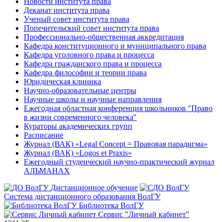
Новости института права
Деканат института права
Ученый совет института права
Попечительский совет института права
Профессионально-общественная аккредитация
Кафедра конституционного и муниципального права
Кафедра уголовного права и процесса
Кафедра гражданского права и процесса
Кафедра философии и теории права
Юридическая клиника
Научно-образовательные центры
Научные школы и научные направления
Ежегодная областная конференция школьников "Право
в жизни современного человека"
Кураторы академических групп
Расписание
Журнал (ВАК) «Legal Concept = Правовая парадигма»
Журнал (ВАК) «Logos et Praxis»
Ежегодный студенческий научно-практический журнал
АЛЬМАНАХ
Дистанционное обучение
Система дистанционного образования ВолГУ
Библиотека ВолГУ
Сервис "Личный кабинет"