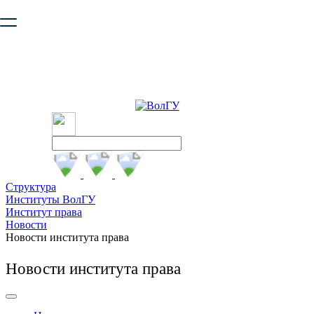
Ваш браузер устарел и не обеспечивает полноценную и
безопасную работу с сайтом. Пожалуйста
обновите браузер
,
чтобы улучшить взаимодействие с сайтом.
Структура
Институты ВолГУ
Институт права
Новости
Новости института права
Новости института права