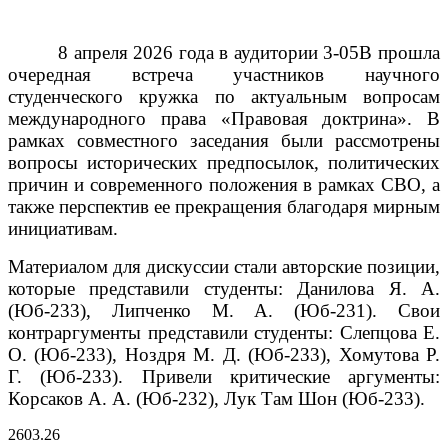
8 апреля 2026 года в аудитории 3-05В прошла
очередная встреча участников научного
студенческого кружка по актуальным вопросам
международного права «Правовая доктрина». В
рамках совместного заседания были рассмотрены
вопросы исторических предпосылок, политических
причин и современного положения в рамках СВО, а
также перспектив ее прекращения благодаря мирным
инициативам.
Материалом для дискуссии стали авторские позиции,
которые представили студенты: Данилова Я. А.
(Юб-233), Липченко М. А. (Юб-231).
Свои
контраргументы представили студенты: Слепцова Е.
О. (Юб-233), Ноздря М. Д. (Юб-233), Хомутова Р.
Г. (Юб-233).
Привели критические аргументы:
Корсаков А. А. (Юб-232), Лук Там Шон (Юб-233).
26
03.26