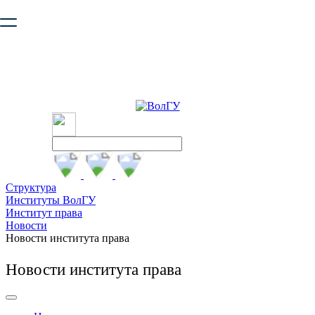
Ваш браузер устарел и не обеспечивает полноценную и
безопасную работу с сайтом. Пожалуйста
обновите браузер
,
чтобы улучшить взаимодействие с сайтом.
Структура
Институты ВолГУ
Институт права
Новости
Новости института права
Новости института права