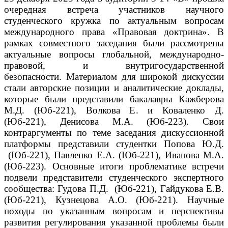
очередная встреча участников научного
студенческого кружка по актуальным вопросам
международного права «Правовая доктрина».
В
рамках совместного заседания были рассмотрены
актуальные вопросы глобальной, международно-
правовой, и внутригосударственной
безопасности.
Материалом для широкой дискуссии
стали авторские позиции и аналитические доклады,
которые были представили бакалавры Кажберова
М.Д. (Юб-221), Волкова Е. и Коваленко Д.
(Юб-221), Денисова М.А. (Юб-223).
Свои
контраргументы по теме заседания дискуссионной
платформы представили студентки Попова Ю.Д.
(Юб-221), Павленко Е.А. (Юб-221), Иванова М.А.
(Юб-223).
Основные итоги проблематике встречи
подвели представители студенческого экспертного
сообщества: Гудова П.Д. (Юб-221), Гайдукова Е.В.
(Юб-221), Кузнецова А.О. (Юб-221).
Научные
походы по указанным вопросам и перспективы
развития регулирования указанной проблемы были