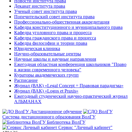
Новости института права
Деканат института права
Ученый совет института права
Попечительский совет института права
Профессионально-общественная аккредитация
Кафедра конституционного и муниципального права
Кафедра уголовного права и процесса
Кафедра гражданского права и процесса
Кафедра философии и теории права
Юридическая клиника
Научно-образовательные центры
Научные школы и научные направления
Ежегодная областная конференция школьников "Право
в жизни современного человека"
Кураторы академических групп
Расписание
Журнал (ВАК) «Legal Concept = Правовая парадигма»
Журнал (ВАК) «Logos et Praxis»
Ежегодный студенческий научно-практический журнал
АЛЬМАНАХ
Дистанционное обучение
Система дистанционного образования ВолГУ
Библиотека ВолГУ
Сервис "Личный кабинет"