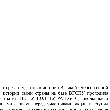
нтереса студентов к истории Великой Отечественной
к истории своей страны на базе ВГСПУ проходила
туденты из ВГСПУ, ВОЛГТУ, РАНХиГС, школьники и
енными словами перед участниками акции выступил
частников за отклик и отметил важность сохранения