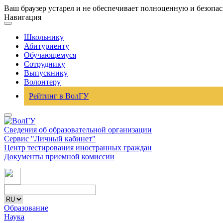
Ваш браузер устарел и не обеспечивает полноценную и безопа
Навигация
Школьнику
Абитуриенту
Обучающемуся
Сотруднику
Выпускнику
Волонтеру
Рейтинг в ВолГУ
Сведения об образовательной организации
Сервис "Личный кабинет"
Центр тестирования иностранных граждан
Документы приемной комиссии
Образование
Наука