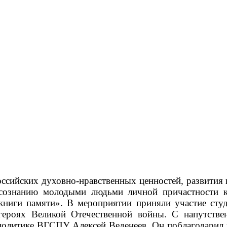
сийских духовно-нравственных ценностей, развития и
осознанию молодыми людьми личной причастности 
 книги памяти». В мероприятии приняли участие с
х-героях Великой Отечественной войны. С напутств
политике ВГСПУ Алексей Веденеев. Он поблагодарил у