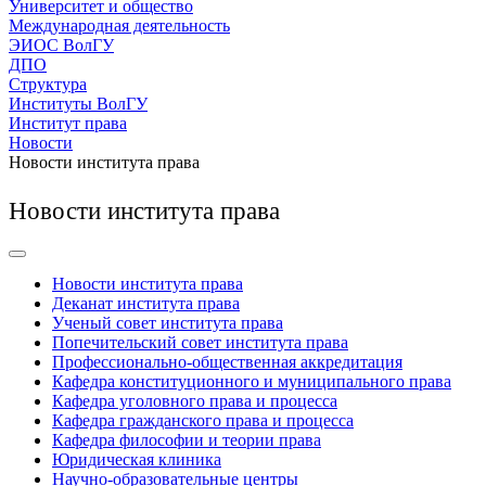
Университет и общество
Международная деятельность
ЭИОС ВолГУ
ДПО
Структура
Институты ВолГУ
Институт права
Новости
Новости института права
Новости института права
Новости института права
Деканат института права
Ученый совет института права
Попечительский совет института права
Профессионально-общественная аккредитация
Кафедра конституционного и муниципального права
Кафедра уголовного права и процесса
Кафедра гражданского права и процесса
Кафедра философии и теории права
Юридическая клиника
Научно-образовательные центры