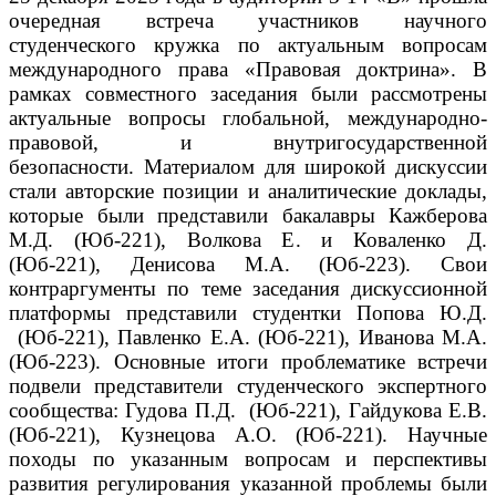
очередная встреча участников научного
студенческого кружка по актуальным вопросам
международного права «Правовая доктрина».
В
рамках совместного заседания были рассмотрены
актуальные вопросы глобальной, международно-
правовой, и внутригосударственной
безопасности.
Материалом для широкой дискуссии
стали авторские позиции и аналитические доклады,
которые были представили бакалавры Кажберова
М.Д. (Юб-221), Волкова Е. и Коваленко Д.
(Юб-221), Денисова М.А. (Юб-223).
Свои
контраргументы по теме заседания дискуссионной
платформы представили студентки Попова Ю.Д.
(Юб-221), Павленко Е.А. (Юб-221), Иванова М.А.
(Юб-223).
Основные итоги проблематике встречи
подвели представители студенческого экспертного
сообщества: Гудова П.Д. (Юб-221), Гайдукова Е.В.
(Юб-221), Кузнецова А.О. (Юб-221).
Научные
походы по указанным вопросам и перспективы
развития регулирования указанной проблемы были