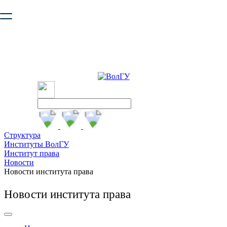
Ваш браузер устарел и не обеспечивает полноценную и
безопасную работу с сайтом. Пожалуйста
обновите браузер
,
чтобы улучшить взаимодействие с сайтом.
Структура
Институты ВолГУ
Институт права
Новости
Новости института права
Новости института права