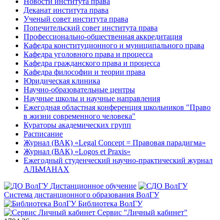
Новости института права
Деканат института права
Ученый совет института права
Попечительский совет института права
Профессионально-общественная аккредитация
Кафедра конституционного и муниципального права
Кафедра уголовного права и процесса
Кафедра гражданского права и процесса
Кафедра философии и теории права
Юридическая клиника
Научно-образовательные центры
Научные школы и научные направления
Ежегодная областная конференция школьников "Право
в жизни современного человека"
Кураторы академических групп
Расписание
Журнал (ВАК) «Legal Concept = Правовая парадигма»
Журнал (ВАК) «Logos et Praxis»
Ежегодный студенческий научно-практический журнал
АЛЬМАНАХ
Дистанционное обучение
Система дистанционного образования ВолГУ
Библиотека ВолГУ
Сервис "Личный кабинет"