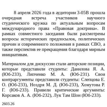
8 апреля 2026 года в аудитории 3-05В прошла
очередная встреча участников научного
студенческого кружка по актуальным вопросам
международного права «Правовая доктрина». В
рамках совместного заседания были рассмотрены
вопросы исторических предпосылок, политических
причин и современного положения в рамках СВО, а
также перспектив ее прекращения благодаря мирным
инициативам.
Материалом для дискуссии стали авторские позиции,
которые представили студенты: Данилова Я. А.
(Юб-233), Липченко М. А. (Юб-231).
Свои
контраргументы представили студенты: Слепцова Е.
О. (Юб-233), Ноздря М. Д. (Юб-233), Хомутова Р.
Г. (Юб-233).
Привели критические аргументы:
Корсаков А. А. (Юб-232), Лук Там Шон (Юб-233).
26
03.26