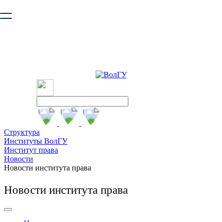
Ваш браузер устарел и не обеспечивает полноценную и
безопасную работу с сайтом. Пожалуйста
обновите браузер
,
чтобы улучшить взаимодействие с сайтом.
Структура
Институты ВолГУ
Институт права
Новости
Новости института права
Новости института права