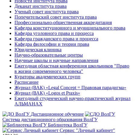
Новости института права
Деканат института права
Ученый совет института права
Попечительский совет института права
Профессионально-общественная аккредитация
Кафедра конституционного и муниципального права
Кафедра уголовного права и процесса
Кафедра гражданского права и процесса
Кафедра философии и теории права
Юридическая клиника
Научно-образовательные центры
Научные школы и научные направления
Ежегодная областная конференция школьников "Право
в жизни современного человека"
Кураторы академических групп
Расписание
Журнал (ВАК) «Legal Concept = Правовая парадигма»
Журнал (ВАК) «Logos et Praxis»
Ежегодный студенческий научно-практический журнал
АЛЬМАНАХ
Дистанционное обучение
Система дистанционного образования ВолГУ
Библиотека ВолГУ
Сервис "Личный кабинет"