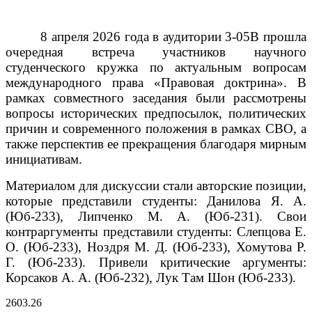
8 апреля 2026 года в аудитории 3-05В прошла
очередная встреча участников научного
студенческого кружка по актуальным вопросам
международного права «Правовая доктрина». В
рамках совместного заседания были рассмотрены
вопросы исторических предпосылок, политических
причин и современного положения в рамках СВО, а
также перспектив ее прекращения благодаря мирным
инициативам.
Материалом для дискуссии стали авторские позиции,
которые представили студенты: Данилова Я. А.
(Юб-233), Липченко М. А. (Юб-231).
Свои
контраргументы представили студенты: Слепцова Е.
О. (Юб-233), Ноздря М. Д. (Юб-233), Хомутова Р.
Г. (Юб-233).
Привели критические аргументы:
Корсаков А. А. (Юб-232), Лук Там Шон (Юб-233).
26
03.26