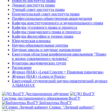
Новости института права
Деканат института права
Ученый совет института права
Попечительский совет института права
Профессионально-общественная аккредитация
Кафедра конституционного и муниципального права
Кафедра уголовного права и процесса
Кафедра гражданского права и процесса
Кафедра философии и теории права
Юридическая клиника
Научно-образовательные центры
Научные школы и научные направления
Ежегодная областная конференция школьников "Право
в жизни современного человека"
Кураторы академических групп
Расписание
Журнал (ВАК) «Legal Concept = Правовая парадигма»
Журнал (ВАК) «Logos et Praxis»
Ежегодный студенческий научно-практический журнал
АЛЬМАНАХ
Дистанционное обучение
Система дистанционного образования ВолГУ
Библиотека ВолГУ
Сервис "Личный кабинет"