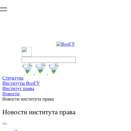
Ваш браузер устарел и не обеспечивает полноценную и
безопасную работу с сайтом. Пожалуйста
обновите браузер
,
чтобы улучшить взаимодействие с сайтом.
Структура
Институты ВолГУ
Институт права
Новости
Новости института права
Новости института права