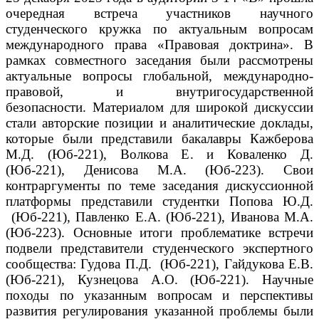
очередная встреча участников научного
студенческого кружка по актуальным вопросам
международного права «Правовая доктрина».
В
рамках совместного заседания были рассмотрены
актуальные вопросы глобальной, международно-
правовой, и внутригосударственной
безопасности.
Материалом для широкой дискуссии
стали авторские позиции и аналитические доклады,
которые были представили бакалавры Кажберова
М.Д. (Юб-221), Волкова Е. и Коваленко Д.
(Юб-221), Денисова М.А. (Юб-223).
Свои
контраргументы по теме заседания дискуссионной
платформы представили студентки Попова Ю.Д.
(Юб-221), Павленко Е.А. (Юб-221), Иванова М.А.
(Юб-223).
Основные итоги проблематике встречи
подвели представители студенческого экспертного
сообщества: Гудова П.Д. (Юб-221), Гайдукова Е.В.
(Юб-221), Кузнецова А.О. (Юб-221).
Научные
походы по указанным вопросам и перспективы
развития регулирования указанной проблемы были