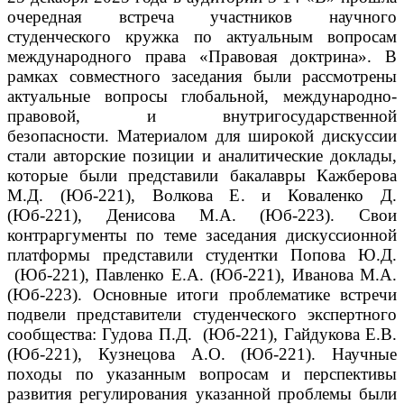
очередная встреча участников научного
студенческого кружка по актуальным вопросам
международного права «Правовая доктрина».
В
рамках совместного заседания были рассмотрены
актуальные вопросы глобальной, международно-
правовой, и внутригосударственной
безопасности.
Материалом для широкой дискуссии
стали авторские позиции и аналитические доклады,
которые были представили бакалавры Кажберова
М.Д. (Юб-221), Волкова Е. и Коваленко Д.
(Юб-221), Денисова М.А. (Юб-223).
Свои
контраргументы по теме заседания дискуссионной
платформы представили студентки Попова Ю.Д.
(Юб-221), Павленко Е.А. (Юб-221), Иванова М.А.
(Юб-223).
Основные итоги проблематике встречи
подвели представители студенческого экспертного
сообщества: Гудова П.Д. (Юб-221), Гайдукова Е.В.
(Юб-221), Кузнецова А.О. (Юб-221).
Научные
походы по указанным вопросам и перспективы
развития регулирования указанной проблемы были