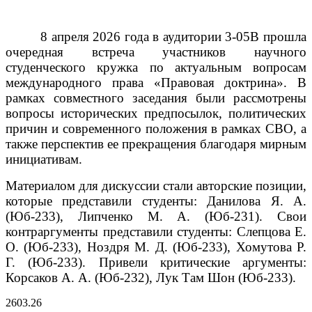
8 апреля 2026 года в аудитории 3-05В прошла
очередная встреча участников научного
студенческого кружка по актуальным вопросам
международного права «Правовая доктрина». В
рамках совместного заседания были рассмотрены
вопросы исторических предпосылок, политических
причин и современного положения в рамках СВО, а
также перспектив ее прекращения благодаря мирным
инициативам.
Материалом для дискуссии стали авторские позиции,
которые представили студенты: Данилова Я. А.
(Юб-233), Липченко М. А. (Юб-231).
Свои
контраргументы представили студенты: Слепцова Е.
О. (Юб-233), Ноздря М. Д. (Юб-233), Хомутова Р.
Г. (Юб-233).
Привели критические аргументы:
Корсаков А. А. (Юб-232), Лук Там Шон (Юб-233).
26
03.26