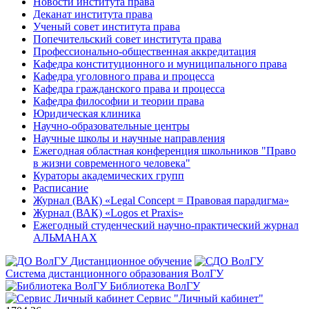
Новости института права
Деканат института права
Ученый совет института права
Попечительский совет института права
Профессионально-общественная аккредитация
Кафедра конституционного и муниципального права
Кафедра уголовного права и процесса
Кафедра гражданского права и процесса
Кафедра философии и теории права
Юридическая клиника
Научно-образовательные центры
Научные школы и научные направления
Ежегодная областная конференция школьников "Право
в жизни современного человека"
Кураторы академических групп
Расписание
Журнал (ВАК) «Legal Concept = Правовая парадигма»
Журнал (ВАК) «Logos et Praxis»
Ежегодный студенческий научно-практический журнал
АЛЬМАНАХ
Дистанционное обучение
Система дистанционного образования ВолГУ
Библиотека ВолГУ
Сервис "Личный кабинет"