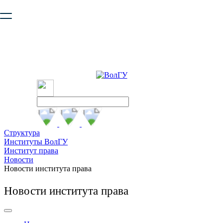
Ваш браузер устарел и не обеспечивает полноценную и
безопасную работу с сайтом. Пожалуйста
обновите браузер
,
чтобы улучшить взаимодействие с сайтом.
Структура
Институты ВолГУ
Институт права
Новости
Новости института права
Новости института права