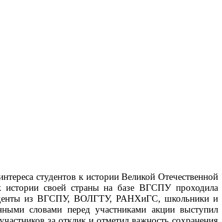
нтереса студентов к истории Великой Отечественной
к истории своей страны на базе ВГСПУ проходила
туденты из ВГСПУ, ВОЛГТУ, РАНХиГС, школьники и
енными словами перед участниками акции выступил
частников за отклик и отметил важность сохранения