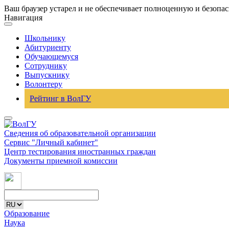
Ваш браузер устарел и не обеспечивает полноценную и безопа
Навигация
Школьнику
Абитуриенту
Обучающемуся
Сотруднику
Выпускнику
Волонтеру
Рейтинг в ВолГУ
Сведения об образовательной организации
Сервис "Личный кабинет"
Центр тестирования иностранных граждан
Документы приемной комиссии
Образование
Наука