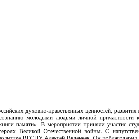
сийских духовно-нравственных ценностей, развития и
осознанию молодыми людьми личной причастности 
 книги памяти». В мероприятии приняли участие с
х-героях Великой Отечественной войны. С напутств
политике ВГСПУ Алексей Веденеев. Он поблагодарил у