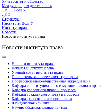
Университет и общество
Международная деятельность
ЭИОС ВолГУ
ДПО
Структура
Институты ВолГУ
Институт права
Новости
Новости института права
Новости института права
Новости института права
Деканат института права
Ученый совет института права
Попечительский совет института права
Профессионально-общественная аккредитация
Кафедра конституционного и муниципального права
Кафедра уголовного права и процесса
Кафедра гражданского права и процесса
Кафедра философии и теории права
Юридическая клиника
Научно-образовательные центры