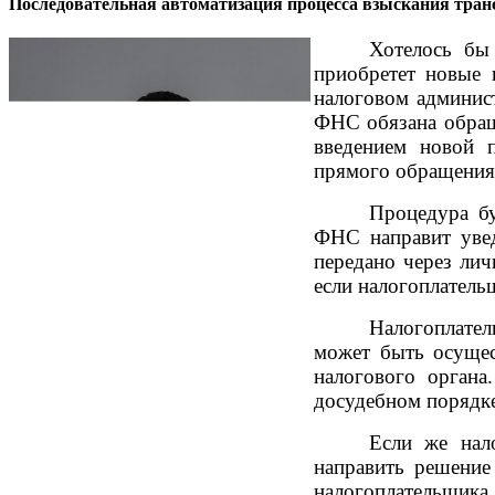
Последовательная автоматизация процесса взыскания тран
Хотелось бы
приобретет новые 
налоговом админис
ФНС обязана обраща
введением новой 
прямого обращения 
Процедура бу
ФНС направит увед
передано через лич
если налогоплательщ
Налогоплател
может быть осущес
налогового органа
досудебном порядке
Если же нал
направить решение
налогоплательщика,