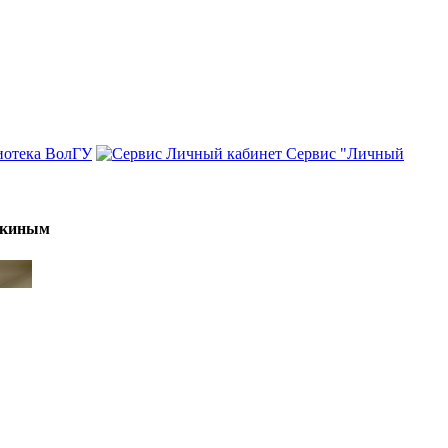
иотека ВолГУ
Сервис "Личный
мякиным