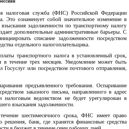
россиян
ая налоговая служба (ФНС) Российской Федерации
а. Это ознаменует собой значительное изменение в
 взыскания задолженности по транспортному налогу
оздает дополнительные административные барьеры. С
нициировать списание задолженности посредством
едства отдельного налогоплательщика.
платы транспортного налога в установленный срок,
 в течение трех месяцев. Уведомление может быть
л Госуслуг или посредством почтового отправления,
аривания предъявленного требования. Оспаривание
редством заказного письма, направленного в адрес
 и налоговым ведомством не будет урегулирован в
шего взыскания задолженности.
 течение шестимесячного срока, ФНС имеет право
о решения, банк, где хранятся финансовые средства
сти в бюджет в течение семи рабочих дней.