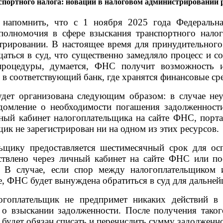
спортного налога: новации в налоговом администрировании 
 напомнить, что с 1 ноября 2025 года Федеральн
полномочия в сфере взыскания транспортного налог
трировании. В настоящее время для принудительного
ться в суд, что существенно замедляло процесс и с
процедуры, думается, ФНС получит возможность и
в соответствующий банк, где хранятся финансовые ср
дет организована следующим образом: в случае неу
омление о необходимости погашения задолженности
ный кабинет налогоплательщика на сайте ФНС, порта
ик не зарегистрирован ни на одном из этих ресурсов.
ьщику предоставляется шестимесячный срок для осп
твлено через личный кабинет на сайте ФНС или пос
. В случае, если спор между налогоплательщиком
, ФНС будет вынуждена обратиться в суд для дальней
огоплательщик не предпримет никаких действий в
 о взыскании задолженности. После получения таког
 будет обязан списать и перечислить сумму задолженно