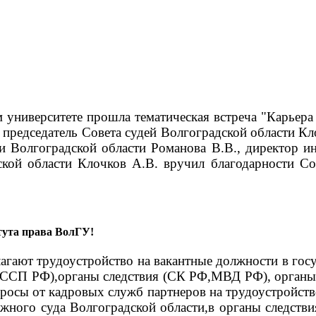
м университете прошла тематическая встреча "Карье
председатель Совета судей Волгоградской области Кл
и Волгоградской области Романова В.В., директор и
ской области Клочков А.В. вручил благодарности Со
тута права ВолГУ!
ают трудоустройство на вакантные должности в госу
ФССП РФ),органы следствия (СК РФ,МВД РФ), органы 
росы от кадровых служб партнеров на трудоустройство
жного суда Волгоградской области,в органы следст