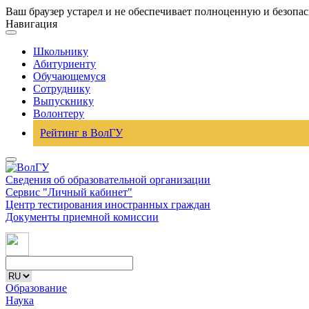
Ваш браузер устарел и не обеспечивает полноценную и безопа
Навигация
Школьнику
Абитуриенту
Обучающемуся
Сотруднику
Выпускнику
Волонтеру
Рейтинг в ВолГУ
Сведения об образовательной организации
Сервис "Личный кабинет"
Центр тестирования иностранных граждан
Документы приемной комиссии
Образование
Наука