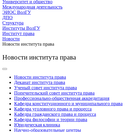
Университет и общество
Международная деятельность
ЭИОС ВолГУ
ДПО
Структура
Институты ВолГУ
Институт права
Новости
Новости института права
Новости института права
Новости института права
Деканат института права
Ученый совет института права
Попечительский совет института права
Профессионально-общественная аккредитация
Кафедра конституционного и муниципального права
Кафедра уголовного права и процесса
Кафедра гражданского права и процесса
Кафедра философии и теории права
Юридическая клиника
Научно-образовательные центры