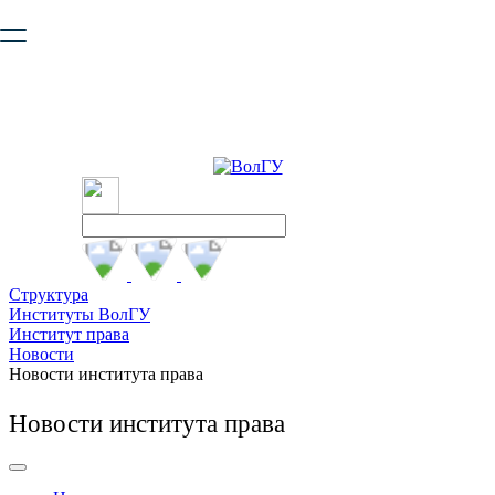
Ваш браузер устарел и не обеспечивает полноценную и
безопасную работу с сайтом. Пожалуйста
обновите браузер
,
чтобы улучшить взаимодействие с сайтом.
Структура
Институты ВолГУ
Институт права
Новости
Новости института права
Новости института права