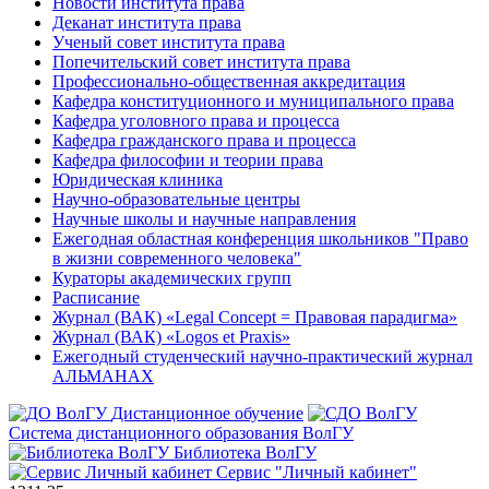
Новости института права
Деканат института права
Ученый совет института права
Попечительский совет института права
Профессионально-общественная аккредитация
Кафедра конституционного и муниципального права
Кафедра уголовного права и процесса
Кафедра гражданского права и процесса
Кафедра философии и теории права
Юридическая клиника
Научно-образовательные центры
Научные школы и научные направления
Ежегодная областная конференция школьников "Право
в жизни современного человека"
Кураторы академических групп
Расписание
Журнал (ВАК) «Legal Concept = Правовая парадигма»
Журнал (ВАК) «Logos et Praxis»
Ежегодный студенческий научно-практический журнал
АЛЬМАНАХ
Дистанционное обучение
Система дистанционного образования ВолГУ
Библиотека ВолГУ
Сервис "Личный кабинет"