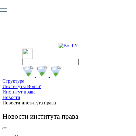
Ваш браузер устарел и не обеспечивает полноценную и
безопасную работу с сайтом. Пожалуйста
обновите браузер
,
чтобы улучшить взаимодействие с сайтом.
Структура
Институты ВолГУ
Институт права
Новости
Новости института права
Новости института права