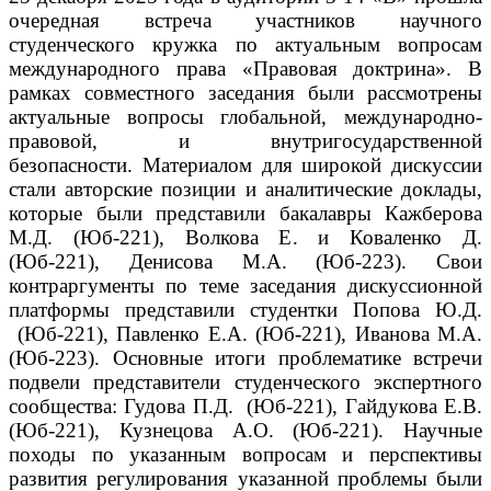
очередная встреча участников научного
студенческого кружка по актуальным вопросам
международного права «Правовая доктрина».
В
рамках совместного заседания были рассмотрены
актуальные вопросы глобальной, международно-
правовой, и внутригосударственной
безопасности.
Материалом для широкой дискуссии
стали авторские позиции и аналитические доклады,
которые были представили бакалавры Кажберова
М.Д. (Юб-221), Волкова Е. и Коваленко Д.
(Юб-221), Денисова М.А. (Юб-223).
Свои
контраргументы по теме заседания дискуссионной
платформы представили студентки Попова Ю.Д.
(Юб-221), Павленко Е.А. (Юб-221), Иванова М.А.
(Юб-223).
Основные итоги проблематике встречи
подвели представители студенческого экспертного
сообщества: Гудова П.Д. (Юб-221), Гайдукова Е.В.
(Юб-221), Кузнецова А.О. (Юб-221).
Научные
походы по указанным вопросам и перспективы
развития регулирования указанной проблемы были