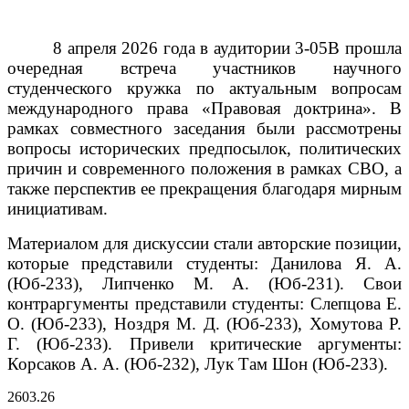
8 апреля 2026 года в аудитории 3-05В прошла
очередная встреча участников научного
студенческого кружка по актуальным вопросам
международного права «Правовая доктрина». В
рамках совместного заседания были рассмотрены
вопросы исторических предпосылок, политических
причин и современного положения в рамках СВО, а
также перспектив ее прекращения благодаря мирным
инициативам.
Материалом для дискуссии стали авторские позиции,
которые представили студенты: Данилова Я. А.
(Юб-233), Липченко М. А. (Юб-231).
Свои
контраргументы представили студенты: Слепцова Е.
О. (Юб-233), Ноздря М. Д. (Юб-233), Хомутова Р.
Г. (Юб-233).
Привели критические аргументы:
Корсаков А. А. (Юб-232), Лук Там Шон (Юб-233).
26
03.26