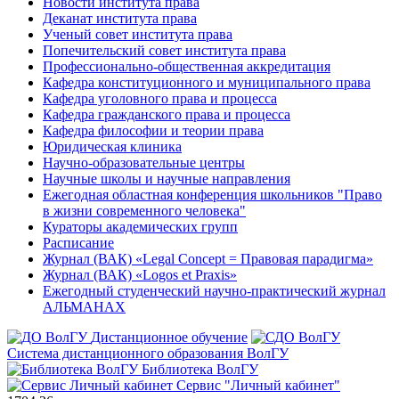
Новости института права
Деканат института права
Ученый совет института права
Попечительский совет института права
Профессионально-общественная аккредитация
Кафедра конституционного и муниципального права
Кафедра уголовного права и процесса
Кафедра гражданского права и процесса
Кафедра философии и теории права
Юридическая клиника
Научно-образовательные центры
Научные школы и научные направления
Ежегодная областная конференция школьников "Право
в жизни современного человека"
Кураторы академических групп
Расписание
Журнал (ВАК) «Legal Concept = Правовая парадигма»
Журнал (ВАК) «Logos et Praxis»
Ежегодный студенческий научно-практический журнал
АЛЬМАНАХ
Дистанционное обучение
Система дистанционного образования ВолГУ
Библиотека ВолГУ
Сервис "Личный кабинет"