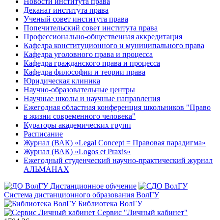
Новости института права
Деканат института права
Ученый совет института права
Попечительский совет института права
Профессионально-общественная аккредитация
Кафедра конституционного и муниципального права
Кафедра уголовного права и процесса
Кафедра гражданского права и процесса
Кафедра философии и теории права
Юридическая клиника
Научно-образовательные центры
Научные школы и научные направления
Ежегодная областная конференция школьников "Право
в жизни современного человека"
Кураторы академических групп
Расписание
Журнал (ВАК) «Legal Concept = Правовая парадигма»
Журнал (ВАК) «Logos et Praxis»
Ежегодный студенческий научно-практический журнал
АЛЬМАНАХ
Дистанционное обучение
Система дистанционного образования ВолГУ
Библиотека ВолГУ
Сервис "Личный кабинет"