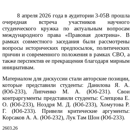
8 апреля 2026 года в аудитории 3-05В прошла
очередная встреча участников научного
студенческого кружка по актуальным вопросам
международного права «Правовая доктрина». В
рамках совместного заседания были рассмотрены
вопросы исторических предпосылок, политических
причин и современного положения в рамках СВО, а
также перспектив ее прекращения благодаря мирным
инициативам.
Материалом для дискуссии стали авторские позиции,
которые представили студенты: Данилова Я. А.
(Юб-233), Липченко М. А. (Юб-231).
Свои
контраргументы представили студенты: Слепцова Е.
О. (Юб-233), Ноздря М. Д. (Юб-233), Хомутова Р.
Г. (Юб-233).
Привели критические аргументы:
Корсаков А. А. (Юб-232), Лук Там Шон (Юб-233).
26
03.26