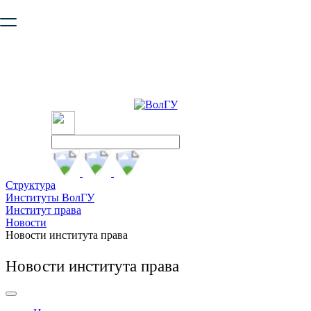
Ваш браузер устарел и не обеспечивает полноценную и
безопасную работу с сайтом. Пожалуйста
обновите браузер
,
чтобы улучшить взаимодействие с сайтом.
Структура
Институты ВолГУ
Институт права
Новости
Новости института права
Новости института права