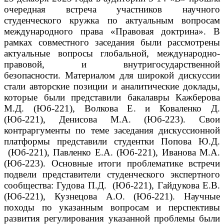
очередная встреча участников научного
студенческого кружка по актуальным вопросам
международного права «Правовая доктрина».
В
рамках совместного заседания были рассмотрены
актуальные вопросы глобальной, международно-
правовой, и внутригосударственной
безопасности.
Материалом для широкой дискуссии
стали авторские позиции и аналитические доклады,
которые были представили бакалавры Кажберова
М.Д. (Юб-221), Волкова Е. и Коваленко Д.
(Юб-221), Денисова М.А. (Юб-223).
Свои
контраргументы по теме заседания дискуссионной
платформы представили студентки Попова Ю.Д.
(Юб-221), Павленко Е.А. (Юб-221), Иванова М.А.
(Юб-223).
Основные итоги проблематике встречи
подвели представители студенческого экспертного
сообщества: Гудова П.Д. (Юб-221), Гайдукова Е.В.
(Юб-221), Кузнецова А.О. (Юб-221).
Научные
походы по указанным вопросам и перспективы
развития регулирования указанной проблемы были