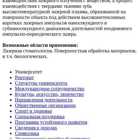
взаимодействия лазерного излучения с веществом, а процесс
взаимодействия с твердыми тканями зуба
высокотемпературной лазерной плазмы, образованной на
поверхности объекта под действием высокоинтенсивных
коротких лазерных импульсов наносекундного и
субнаносекундного диапазонов длительностей неодимового
импульсно-периодического лазера.
Возможные области применения:
Лазерная стоматология. Поверхностная обработка материалов,
в т.ч. биологических.
Университет
Ректорат
Структура университета
Международное сотрудничество
Культура, искусство, творчество
Направления деятельности
Общественные организации
Спорт и здоровье
Социальная поддержка
Программа устойчивого развития
Сведения о доходах
Символика
Экскурсионно-музейный комплекс