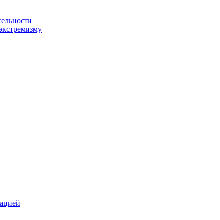
тельности
экстремизму
зацией