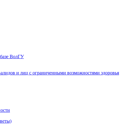
 базе ВолГУ
валидов и лиц с ограниченными возможностями здоровья
ности
оветы)