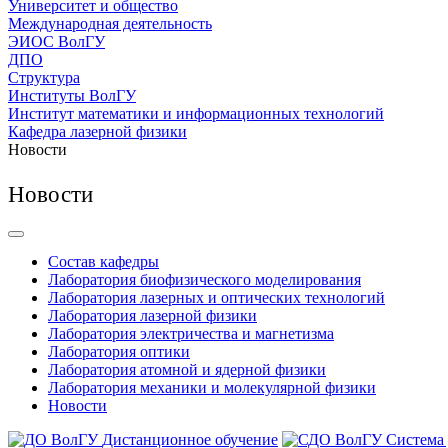
Университет и общество
Международная деятельность
ЭИОС ВолГУ
ДПО
Структура
Институты ВолГУ
Институт математики и информационных технологий
Кафедра лазерной физики
Новости
Новости
Состав кафедры
Лаборатория биофизического моделирования
Лаборатория лазерных и оптических технологий
Лаборатория лазерной физики
Лаборатория электричества и магнетизма
Лаборатория оптики
Лаборатория атомной и ядерной физики
Лаборатория механики и молекулярной физики
Новости
Дистанционное обучение
Система