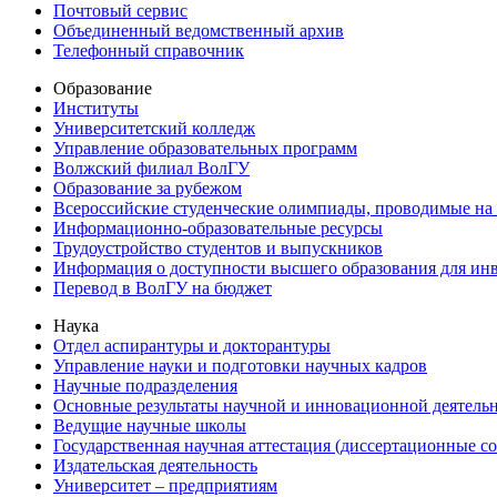
Почтовый сервис
Объединенный ведомственный архив
Телефонный справочник
Образование
Институты
Университетский колледж
Управление образовательных программ
Волжский филиал ВолГУ
Образование за рубежом
Всероссийские студенческие олимпиады, проводимые на
Информационно-образовательные ресурсы
Трудоустройство студентов и выпускников
Информация о доступности высшего образования для ин
Перевод в ВолГУ на бюджет
Наука
Отдел аспирантуры и докторантуры
Управление науки и подготовки научных кадров
Научные подразделения
Основные результаты научной и инновационной деятель
Ведущие научные школы
Государственная научная аттестация (диссертационные с
Издательская деятельность
Университет – предприятиям