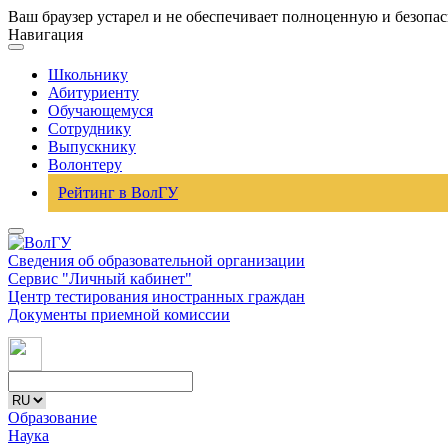
Ваш браузер устарел и не обеспечивает полноценную и безопа
Навигация
Школьнику
Абитуриенту
Обучающемуся
Сотруднику
Выпускнику
Волонтеру
Рейтинг в ВолГУ
Сведения об образовательной организации
Сервис "Личный кабинет"
Центр тестирования иностранных граждан
Документы приемной комиссии
Образование
Наука