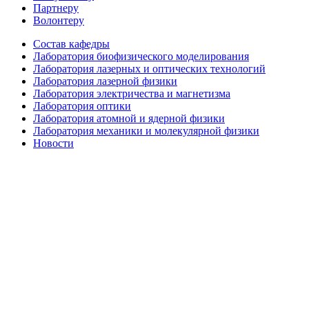
Партнеру
Волонтеру
Состав кафедры
Лаборатория биофизического моделирования
Лаборатория лазерных и оптических технологий
Лаборатория лазерной физики
Лаборатория электричества и магнетизма
Лаборатория оптики
Лаборатория атомной и ядерной физики
Лаборатория механики и молекулярной физики
Новости