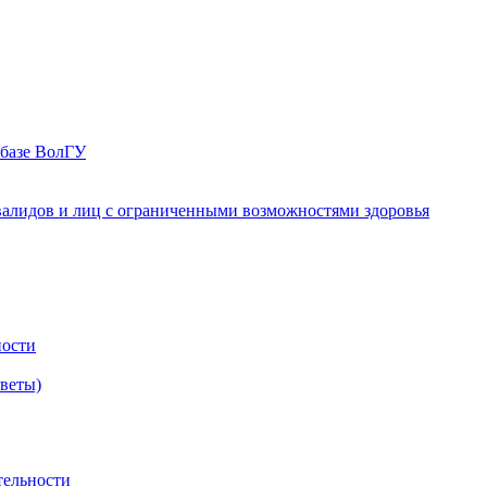
 базе ВолГУ
валидов и лиц с ограниченными возможностями здоровья
ности
оветы)
тельности