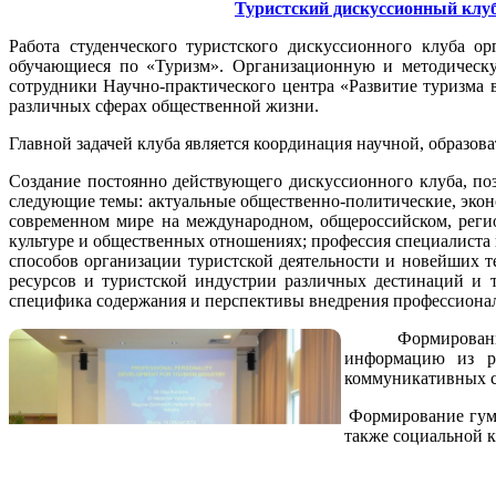
Туристский дискуссионный кл
Работа студенческого туристского дискуссионного клуба о
обучающиеся по «Туризм». Организационную и методическу
сотрудники Научно-практического центра «Развитие туризма
различных сферах общественной жизни.
Главной задачей клуба является координация научной, образо
Создание постоянно действующего дискуссионного клуба, поз
следующие темы: актуальные общественно-политические, экон
современном мире на международном, общероссийском, регион
культуре и общественных отношениях; профессия специалиста 
способов организации туристской деятельности и новейших т
ресурсов и туристской индустрии различных дестинаций и 
специфика содержания и перспективы внедрения профессионал
Формировани
информацию из ра
коммуникативных с
Формирование гума
также социальной 