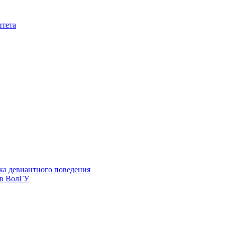
итета
ка девиантного поведения
 в ВолГУ