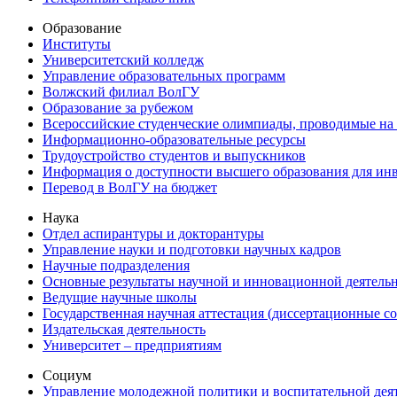
Образование
Институты
Университетский колледж
Управление образовательных программ
Волжский филиал ВолГУ
Образование за рубежом
Всероссийские студенческие олимпиады, проводимые на
Информационно-образовательные ресурсы
Трудоустройство студентов и выпускников
Информация о доступности высшего образования для ин
Перевод в ВолГУ на бюджет
Наука
Отдел аспирантуры и докторантуры
Управление науки и подготовки научных кадров
Научные подразделения
Основные результаты научной и инновационной деятель
Ведущие научные школы
Государственная научная аттестация (диссертационные с
Издательская деятельность
Университет – предприятиям
Социум
Управление молодежной политики и воспитательной дея