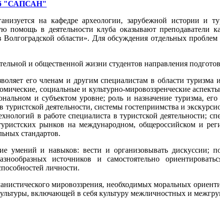
уб "САПСАН"
рганизуется на кафедре археологии, зарубежной истории и т
ю помощь в деятельности клуба оказывают преподаватели к
 в Волгоградской области». Для обсуждения отдельных проблем
вательной и общественной жизни студентов направления подгот
воляет его членам и другим специалистам в области туризма и
омические, социальные и культурно-мировоззренческие аспекты
альном и субъектом уровне; роль и назначение туризма, его 
в туристской деятельности, системы гостеприимства и экскурси
ехнологий в работе специалиста в туристской деятельности; с
туристских рынков на международном, общероссийском и рег
ьных стандартов.
е умений и навыков: вести и организовывать дискуссии; п
знообразных источников и самостоятельно ориентироватьс
пособностей личности.
нистического мировоззрения, необходимых моральных ориентир
культуры, включающей в себя культуру межличностных и межгр