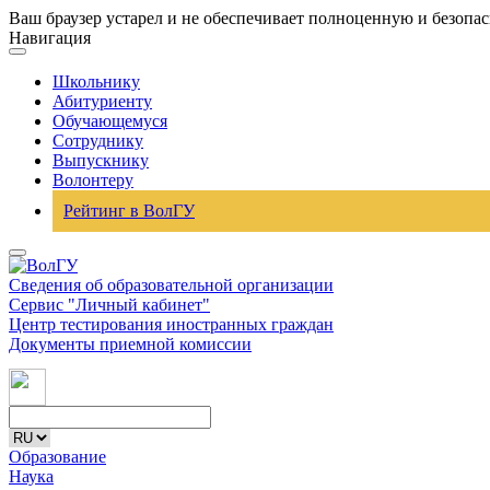
Ваш браузер устарел и не обеспечивает полноценную и безопа
Навигация
Школьнику
Абитуриенту
Обучающемуся
Сотруднику
Выпускнику
Волонтеру
Рейтинг в ВолГУ
Сведения об образовательной организации
Сервис "Личный кабинет"
Центр тестирования иностранных граждан
Документы приемной комиссии
Образование
Наука