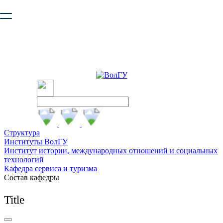
Ваш браузер устарел и не обеспечивает полноценную и
безопасную работу с сайтом. Пожалуйста
обновите браузер
,
чтобы улучшить взаимодействие с сайтом.
Структура
Институты ВолГУ
Институт истории, международных отношений и социальных
технологий
Кафедра сервиса и туризма
Состав кафедры
Title