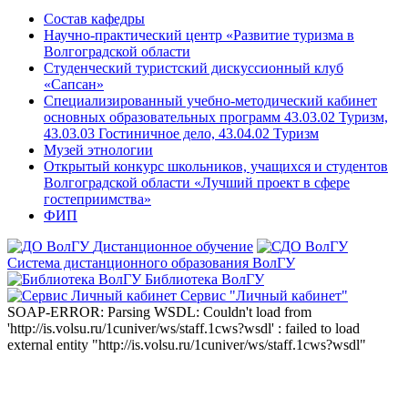
Состав кафедры
Научно-практический центр «Развитие туризма в
Волгоградской области
Студенческий туристский дискуссионный клуб
«Сапсан»
Специализированный учебно-методический кабинет
основных образовательных программ 43.03.02 Туризм,
43.03.03 Гостиничное дело, 43.04.02 Туризм
Музей этнологии
Открытый конкурс школьников, учащихся и студентов
Волгоградской области «Лучший проект в сфере
гостеприимства»
ФИП
Дистанционное обучение
Система дистанционного образования ВолГУ
Библиотека ВолГУ
Сервис "Личный кабинет"
SOAP-ERROR: Parsing WSDL: Couldn't load from
'http://is.volsu.ru/1cuniver/ws/staff.1cws?wsdl' : failed to load
external entity "http://is.volsu.ru/1cuniver/ws/staff.1cws?wsdl"