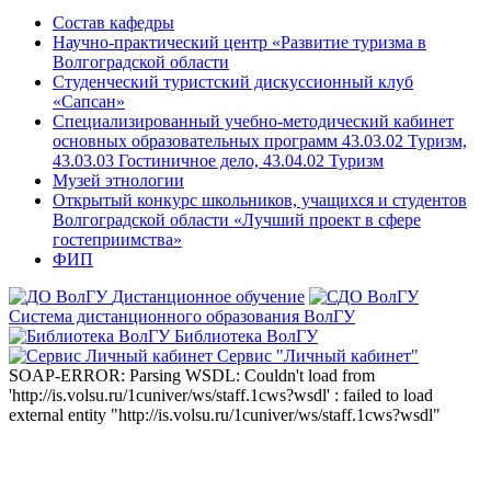
Состав кафедры
Научно-практический центр «Развитие туризма в
Волгоградской области
Студенческий туристский дискуссионный клуб
«Сапсан»
Специализированный учебно-методический кабинет
основных образовательных программ 43.03.02 Туризм,
43.03.03 Гостиничное дело, 43.04.02 Туризм
Музей этнологии
Открытый конкурс школьников, учащихся и студентов
Волгоградской области «Лучший проект в сфере
гостеприимства»
ФИП
Дистанционное обучение
Система дистанционного образования ВолГУ
Библиотека ВолГУ
Сервис "Личный кабинет"
SOAP-ERROR: Parsing WSDL: Couldn't load from
'http://is.volsu.ru/1cuniver/ws/staff.1cws?wsdl' : failed to load
external entity "http://is.volsu.ru/1cuniver/ws/staff.1cws?wsdl"