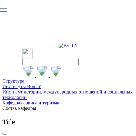
Ваш браузер устарел и не обеспечивает полноценную и
безопасную работу с сайтом. Пожалуйста
обновите браузер
,
чтобы улучшить взаимодействие с сайтом.
Структура
Институты ВолГУ
Институт истории, международных отношений и социальных
технологий
Кафедра сервиса и туризма
Состав кафедры
Title