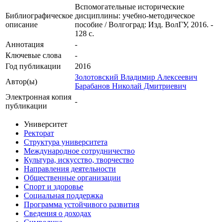
Вспомогательные исторические
Библиографическое
дисциплины: учебно-методическое
описание
пособие / Волгоград: Изд. ВолГУ, 2016. -
128 с.
Аннотация
-
Ключевые cлова
-
Год публикации
2016
Золотовский Владимир Алексеевич
Автор(ы)
Барабанов Николай Дмитриевич
Электронная копия
-
публикации
Университет
Ректорат
Структура университета
Международное сотрудничество
Культура, искусство, творчество
Направления деятельности
Общественные организации
Спорт и здоровье
Социальная поддержка
Программа устойчивого развития
Сведения о доходах