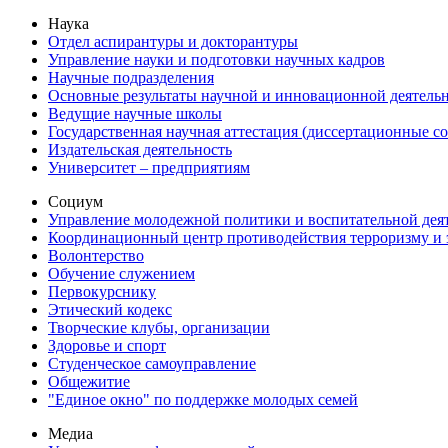
Наука
Отдел аспирантуры и докторантуры
Управление науки и подготовки научных кадров
Научные подразделения
Основные результаты научной и инновационной деятель
Ведущие научные школы
Государственная научная аттестация (диссертационные с
Издательская деятельность
Университет – предприятиям
Социум
Управление молодежной политики и воспитательной дея
Координационный центр противодействия терроризму и 
Волонтерство
Обучение служением
Первокурснику
Этический кодекс
Творческие клубы, организации
Здоровье и спорт
Студенческое самоуправление
Общежитие
"Единое окно" по поддержке молодых семей
Медиа