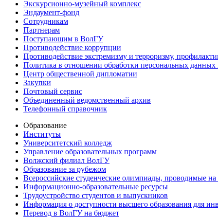
Экскурсионно-музейный комплекс
Эндаумент-фонд
Сотрудникам
Партнерам
Поступающим в ВолГУ
Противодействие коррупции
Противодействие экстремизму и терроризму, профилакти
Политика в отношении обработки персональных данных
Центр общественной дипломатии
Закупки
Почтовый сервис
Объединенный ведомственный архив
Телефонный справочник
Образование
Институты
Университетский колледж
Управление образовательных программ
Волжский филиал ВолГУ
Образование за рубежом
Всероссийские студенческие олимпиады, проводимые на
Информационно-образовательные ресурсы
Трудоустройство студентов и выпускников
Информация о доступности высшего образования для ин
Перевод в ВолГУ на бюджет