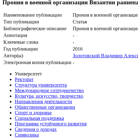
Прония в военной организации Византии раннеп
Наименование публикации
Прония в военной организаци
Тип публикации
Статья
Библиографическое описание
Прония в военной организаци
Аннотация
-
Ключевые cлова
-
Год публикации
2016
Автор(ы)
Золотовский Владимир Алекс
Электронная копия публикации
-
Университет
Ректорат
Структура университета
Международное сотрудничество
Культура, искусство, творчество
Направления деятельности
Общественные организации
Спорт и здоровье
Социальная поддержка
Программа устойчивого развития
Сведения о доходах
Символика