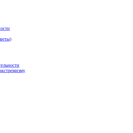
ности
оветы)
тельности
экстремизму