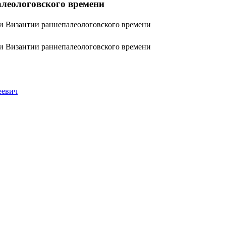
алеологовского времени
и Византии раннепалеологовского времени
и Византии раннепалеологовского времени
еевич