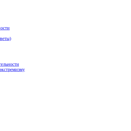
ности
оветы)
тельности
экстремизму