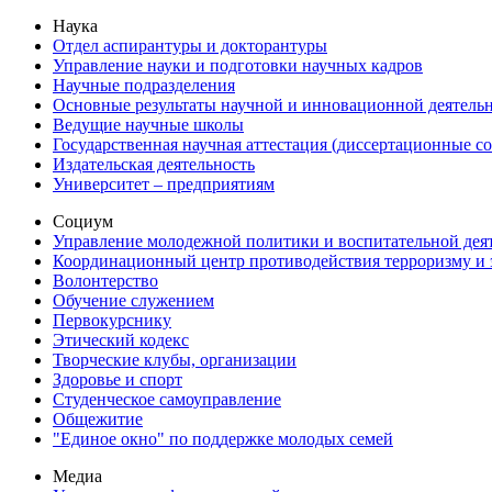
Наука
Отдел аспирантуры и докторантуры
Управление науки и подготовки научных кадров
Научные подразделения
Основные результаты научной и инновационной деятель
Ведущие научные школы
Государственная научная аттестация (диссертационные с
Издательская деятельность
Университет – предприятиям
Социум
Управление молодежной политики и воспитательной дея
Координационный центр противодействия терроризму и 
Волонтерство
Обучение служением
Первокурснику
Этический кодекс
Творческие клубы, организации
Здоровье и спорт
Студенческое самоуправление
Общежитие
"Единое окно" по поддержке молодых семей
Медиа