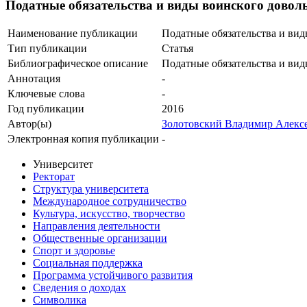
Податные обязательства и виды воинского доволь
Наименование публикации
Податные обязательства и вид
Тип публикации
Статья
Библиографическое описание
Податные обязательства и вид
Аннотация
-
Ключевые cлова
-
Год публикации
2016
Автор(ы)
Золотовский Владимир Алекс
Электронная копия публикации
-
Университет
Ректорат
Структура университета
Международное сотрудничество
Культура, искусство, творчество
Направления деятельности
Общественные организации
Спорт и здоровье
Социальная поддержка
Программа устойчивого развития
Сведения о доходах
Символика