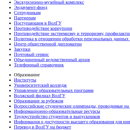
Экскурсионно-музейный комплекс
Эндаумент-фонд
Сотрудникам
Партнерам
Поступающим в ВолГУ
Противодействие коррупции
Противодействие экстремизму и терроризму, профилакти
Политика в отношении обработки персональных данных
Центр общественной дипломатии
Закупки
Почтовый сервис
Объединенный ведомственный архив
Телефонный справочник
Образование
Институты
Университетский колледж
Управление образовательных программ
Волжский филиал ВолГУ
Образование за рубежом
Всероссийские студенческие олимпиады, проводимые на
Информационно-образовательные ресурсы
Трудоустройство студентов и выпускников
Информация о доступности высшего образования для ин
Перевод в ВолГУ на бюджет