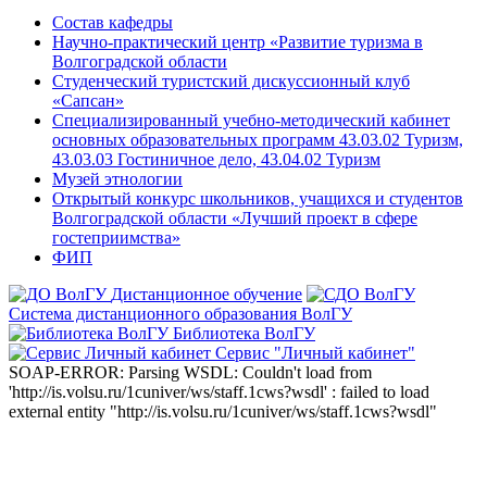
Состав кафедры
Научно-практический центр «Развитие туризма в
Волгоградской области
Студенческий туристский дискуссионный клуб
«Сапсан»
Специализированный учебно-методический кабинет
основных образовательных программ 43.03.02 Туризм,
43.03.03 Гостиничное дело, 43.04.02 Туризм
Музей этнологии
Открытый конкурс школьников, учащихся и студентов
Волгоградской области «Лучший проект в сфере
гостеприимства»
ФИП
Дистанционное обучение
Система дистанционного образования ВолГУ
Библиотека ВолГУ
Сервис "Личный кабинет"
SOAP-ERROR: Parsing WSDL: Couldn't load from
'http://is.volsu.ru/1cuniver/ws/staff.1cws?wsdl' : failed to load
external entity "http://is.volsu.ru/1cuniver/ws/staff.1cws?wsdl"