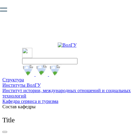
Ваш браузер устарел и не обеспечивает полноценную и
безопасную работу с сайтом. Пожалуйста
обновите браузер
,
чтобы улучшить взаимодействие с сайтом.
Структура
Институты ВолГУ
Институт истории, международных отношений и социальных
технологий
Кафедра сервиса и туризма
Состав кафедры
Title