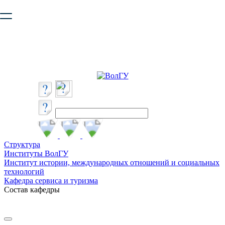
Ваш браузер устарел и не обеспечивает полноценную и
безопасную работу с сайтом. Пожалуйста
обновите браузер
,
чтобы улучшить взаимодействие с сайтом.
Структура
Институты ВолГУ
Институт истории, международных отношений и социальных
технологий
Кафедра сервиса и туризма
Состав кафедры