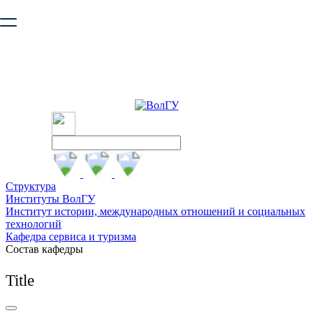
Ваш браузер устарел и не обеспечивает полноценную и
безопасную работу с сайтом. Пожалуйста
обновите браузер
,
чтобы улучшить взаимодействие с сайтом.
Структура
Институты ВолГУ
Институт истории, международных отношений и социальных
технологий
Кафедра сервиса и туризма
Состав кафедры
Title