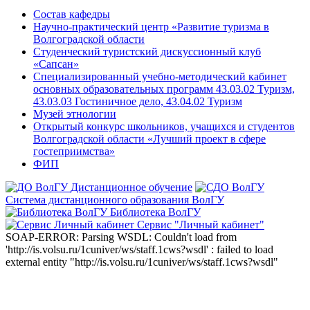
Состав кафедры
Научно-практический центр «Развитие туризма в
Волгоградской области
Студенческий туристский дискуссионный клуб
«Сапсан»
Специализированный учебно-методический кабинет
основных образовательных программ 43.03.02 Туризм,
43.03.03 Гостиничное дело, 43.04.02 Туризм
Музей этнологии
Открытый конкурс школьников, учащихся и студентов
Волгоградской области «Лучший проект в сфере
гостеприимства»
ФИП
Дистанционное обучение
Система дистанционного образования ВолГУ
Библиотека ВолГУ
Сервис "Личный кабинет"
SOAP-ERROR: Parsing WSDL: Couldn't load from
'http://is.volsu.ru/1cuniver/ws/staff.1cws?wsdl' : failed to load
external entity "http://is.volsu.ru/1cuniver/ws/staff.1cws?wsdl"