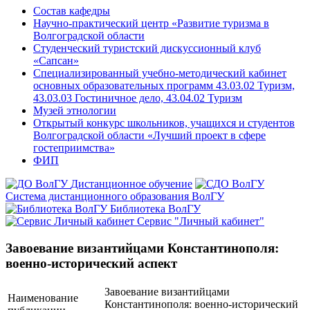
Состав кафедры
Научно-практический центр «Развитие туризма в
Волгоградской области
Студенческий туристский дискуссионный клуб
«Сапсан»
Специализированный учебно-методический кабинет
основных образовательных программ 43.03.02 Туризм,
43.03.03 Гостиничное дело, 43.04.02 Туризм
Музей этнологии
Открытый конкурс школьников, учащихся и студентов
Волгоградской области «Лучший проект в сфере
гостеприимства»
ФИП
Дистанционное обучение
Система дистанционного образования ВолГУ
Библиотека ВолГУ
Сервис "Личный кабинет"
Завоевание византийцами Константинополя:
военно-исторический аспект
Завоевание византийцами
Наименование
Константинополя: военно-исторический