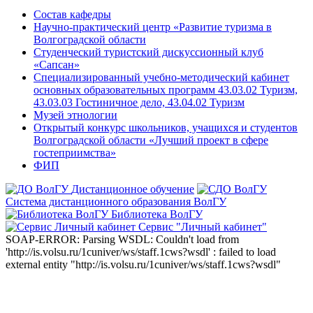
Состав кафедры
Научно-практический центр «Развитие туризма в
Волгоградской области
Студенческий туристский дискуссионный клуб
«Сапсан»
Специализированный учебно-методический кабинет
основных образовательных программ 43.03.02 Туризм,
43.03.03 Гостиничное дело, 43.04.02 Туризм
Музей этнологии
Открытый конкурс школьников, учащихся и студентов
Волгоградской области «Лучший проект в сфере
гостеприимства»
ФИП
Дистанционное обучение
Система дистанционного образования ВолГУ
Библиотека ВолГУ
Сервис "Личный кабинет"
SOAP-ERROR: Parsing WSDL: Couldn't load from
'http://is.volsu.ru/1cuniver/ws/staff.1cws?wsdl' : failed to load
external entity "http://is.volsu.ru/1cuniver/ws/staff.1cws?wsdl"