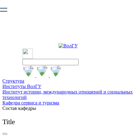
Ваш браузер устарел и не обеспечивает полноценную и
безопасную работу с сайтом. Пожалуйста
обновите браузер
,
чтобы улучшить взаимодействие с сайтом.
Структура
Институты ВолГУ
Институт истории, международных отношений и социальных
технологий
Кафедра сервиса и туризма
Состав кафедры
Title