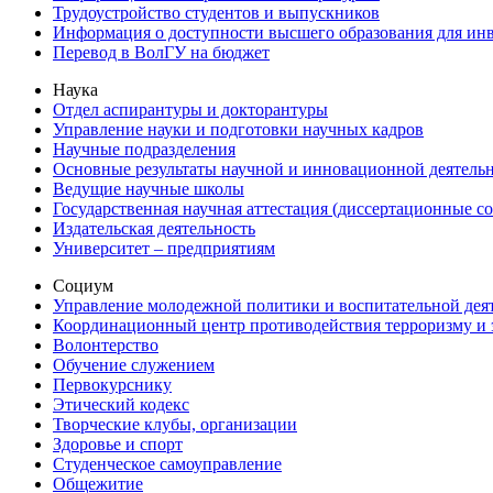
Трудоустройство студентов и выпускников
Информация о доступности высшего образования для ин
Перевод в ВолГУ на бюджет
Наука
Отдел аспирантуры и докторантуры
Управление науки и подготовки научных кадров
Научные подразделения
Основные результаты научной и инновационной деятель
Ведущие научные школы
Государственная научная аттестация (диссертационные с
Издательская деятельность
Университет – предприятиям
Социум
Управление молодежной политики и воспитательной дея
Координационный центр противодействия терроризму и 
Волонтерство
Обучение служением
Первокурснику
Этический кодекс
Творческие клубы, организации
Здоровье и спорт
Студенческое самоуправление
Общежитие