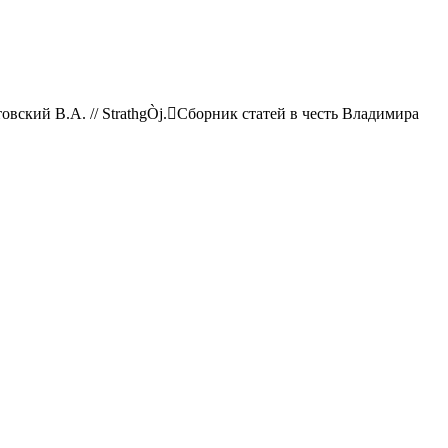
вский В.А. // StrathgÒj.Сборник статей в честь Владимира