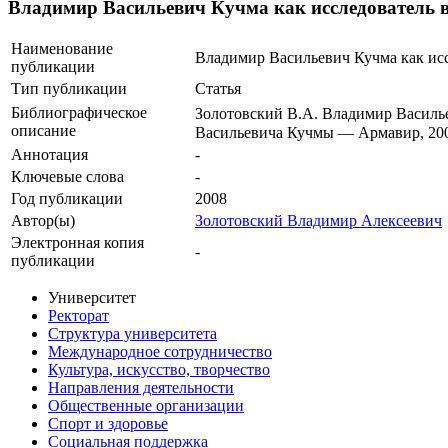
Владимир Васильевич Кучма как исследователь 
Наименование
Владимир Васильевич Кучма как ис
публикации
Тип публикации
Статья
Библиографическое
Золотовский В.А. Владимир Васильев
описание
Васильевича Кучмы — Армавир, 20
Аннотация
-
Ключевые cлова
-
Год публикации
2008
Автор(ы)
Золотовский Владимир Алексеевич
Электронная копия
-
публикации
Университет
Ректорат
Структура университета
Международное сотрудничество
Культура, искусство, творчество
Направления деятельности
Общественные организации
Спорт и здоровье
Социальная поддержка