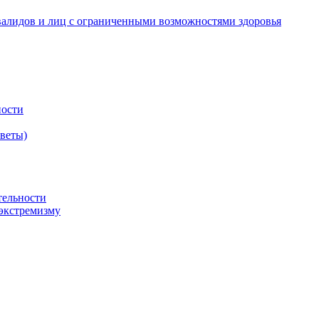
валидов и лиц с ограниченными возможностями здоровья
ности
оветы)
тельности
экстремизму