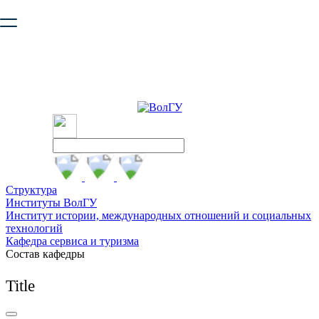
Ваш браузер устарел и не обеспечивает полноценную и
безопасную работу с сайтом. Пожалуйста
обновите браузер
,
чтобы улучшить взаимодействие с сайтом.
Структура
Институты ВолГУ
Институт истории, международных отношений и социальных
технологий
Кафедра сервиса и туризма
Состав кафедры
Title