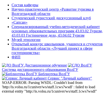
Состав кафедры
Научно-практический центр «Развитие туризма в
Волгоградской области
Студенческий туристский дискуссионный клуб
«Сапсан»
Специализированный учебно-методический кабинет
основных образовательных программ 43.03.02 Туризм,
43.03.03 Гостиничное дело, 43.04.02 Туризм
Музей этнологии
Открытый конкурс школьников, учащихся и студентов
Волгоградской области «Лучший проект в сфере
гостеприимства»
ФИП
Дистанционное обучение
Система дистанционного образования ВолГУ
Библиотека ВолГУ
Сервис "Личный кабинет"
SOAP-ERROR: Parsing WSDL: Couldn't load from
'http://is.volsu.ru/1cuniver/ws/staff.1cws?wsdl' : failed to load
external entity "http://is.volsu.ru/1cuniver/ws/staff.1cws?wsdl"