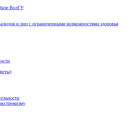
 базе ВолГУ
валидов и лиц с ограниченными возможностями здоровья
ности
оветы)
тельности
экстремизму