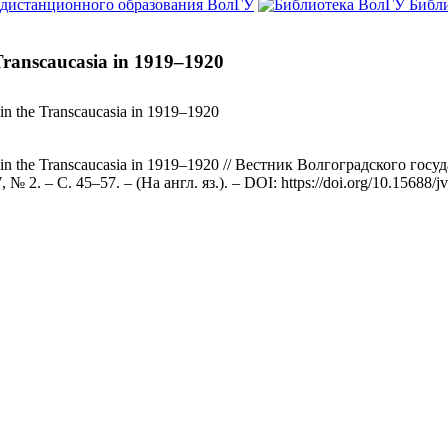
 дистанционного образования ВолГУ
Библ
Transcaucasia in 1919–1920
in the Transcaucasia in 1919–1920
s in the Transcaucasia in 1919–1920 // Вестник Волгоградского го
2. – С. 45–57. – (На англ. яз.). – DOI: https://doi.org/10.15688/j