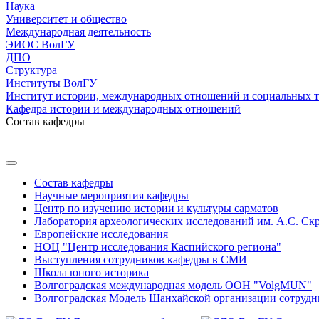
Наука
Университет и общество
Международная деятельность
ЭИОС ВолГУ
ДПО
Структура
Институты ВолГУ
Институт истории, международных отношений и социальных 
Кафедра истории и международных отношений
Состав кафедры
Состав кафедры
Научные мероприятия кафедры
Центр по изучению истории и культуры сарматов
Лаборатория археологических исследований им. А.С. Ск
Европейские исследования
НОЦ "Центр исследования Каспийского региона"
Выступления сотрудников кафедры в СМИ
Школа юного историка
Волгоградская международная модель ООН "VolgMUN"
Волгоградская Модель Шанхайской организации сотрудн