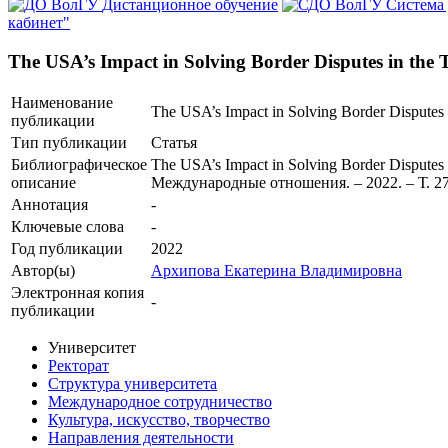
Дистанционное обучение
Система
кабинет"
The USA’s Impact in Solving Border Disputes in the 
Наименование
The USA’s Impact in Solving Border Disputes 
публикации
Тип публикации
Статья
Библиографическое
The USA’s Impact in Solving Border Dispute
описание
Международные отношения. – 2022. – Т. 27, № 
Аннотация
-
Ключевые cлова
-
Год публикации
2022
Автор(ы)
Архипова Екатерина Владимировна
Электронная копия
-
публикации
Университет
Ректорат
Структура университета
Международное сотрудничество
Культура, искусство, творчество
Направления деятельности