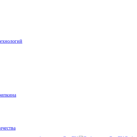
технологий
рипкина
ичества