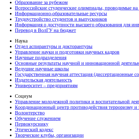
Образование за рубежом
Всероссийские студенческие олимпиады, проводимые на
Информационно-образовательные ресурсы
Трудоустройство студентов и выпускников
Информация о доступности высшего образования для ин
Перевод в ВолГУ на бюджет
Наука
Отдел аспирантуры и докторантуры
Управление науки и подготовки научных кадров
Научные подразделения
Основные результаты научной и инновационной деятель
Ведущие научные школы
Государственная научная аттестация (диссертационные с
Издательская деятельность
Университет – предприятиям
Социум
Управление молодежной политики и воспитательной дея
Координационный центр противодействия терроризму и 
Волонтерство
Обучение служением
Первокурснику
Этический кодекс
Творческие клубы, организации