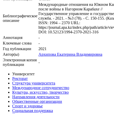
Международные отношения на Южном Ка
после войны в Нагорном Карабахе //
Государственное управление и государств
Библиографическое
служба. - 2021. - №3 (78). - С. 150-155. (Каз
описание
ISSN: 1994 – 2370 URL:
https://journal.apa.kz/index.php/path/article/v
DOI: 10.52123/1994-2370-2021-316
Аннотация
-
Ключевые cлова
-
Год публикации
2021
Автор(ы)
Архипова Екатерина Владимировна
Электронная копия
-
публикации
Университет
Ректорат
Структура университета
Международное сотрудничество
Культура, искусство, творчество
Направления деятельности
Общественные организации
Спорт и здоровье
Социальная поддержка