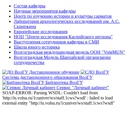
Состав кафедры
Научные мероприятия кафедры
Центр по изучению истории и культуры сарматов
Лаборатория археологических исследований им. А.С.
Скрипкина
Европейские исследования
НОЦ "Центр исследования Каспийского региона"
Выступления сотрудников кафедры в СМИ
Школа юного историка
Волгоградская международная модель ООН "VolgMUN"
Волгоградская Модель Шанхайской организации
сотрудничества
Дистанционное обучение
Система дистанционного образования ВолГУ
Библиотека ВолГУ
Сервис "Личный кабинет"
SOAP-ERROR: Parsing WSDL: Couldn't load from
'http://is.volsu.ru/1cuniver/ws/staff.1cws?wsdl' : failed to load
external entity "http://is.volsu.ru/1cuniver/ws/staff.1cws?wsdl"