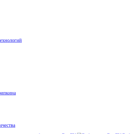
технологий
рипкина
ичества