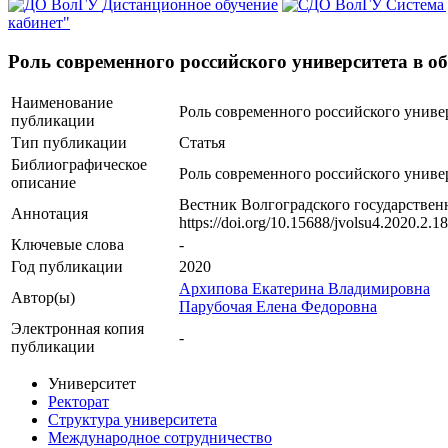
Дистанционное обучение
Система
кабинет"
Роль современного российского университета в о
Наименование
Роль современного российского униве
публикации
Тип публикации
Статья
Библиографическое
Роль современного российского униве
описание
Вестник Волгоградского государственн
Аннотация
https://doi.org/10.15688/jvolsu4.2020.2.
Ключевые cлова
-
Год публикации
2020
Архипова Екатерина Владимировна
Автор(ы)
Парубочая Елена Федоровна
Электронная копия
-
публикации
Университет
Ректорат
Структура университета
Международное сотрудничество