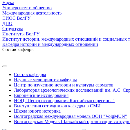
Наука
Университет и общество
Международная деятельность
ЭИОС ВолГУ
ДПО
Структура
Институты ВолГУ
Институт истории, международных отношений и социальных 
Кафедра истории и международных отношений
Состав кафедры
Состав кафедры
Научные мероприятия кафедры
Центр по изучению истории и культуры сарматов
Лаборатория археологических исследований им. А.С. Ск
Европейские исследования
НОЦ "Центр исследования Каспийского региона"
Выступления сотрудников кафедры в СМИ
Школа юного историка
Волгоградская международная модель ООН "VolgMUN"
Волгоградская Модель Шанхайской организации сотрудн