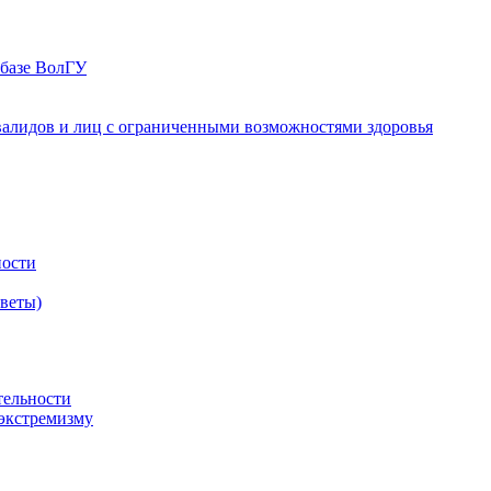
 базе ВолГУ
валидов и лиц с ограниченными возможностями здоровья
ности
оветы)
тельности
экстремизму