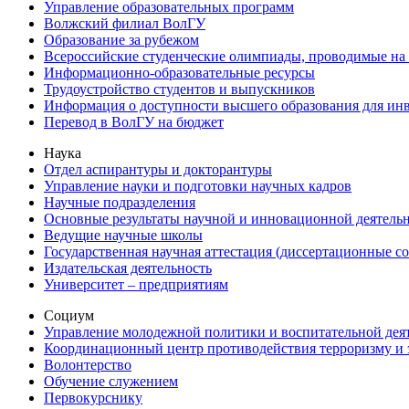
Управление образовательных программ
Волжский филиал ВолГУ
Образование за рубежом
Всероссийские студенческие олимпиады, проводимые на
Информационно-образовательные ресурсы
Трудоустройство студентов и выпускников
Информация о доступности высшего образования для ин
Перевод в ВолГУ на бюджет
Наука
Отдел аспирантуры и докторантуры
Управление науки и подготовки научных кадров
Научные подразделения
Основные результаты научной и инновационной деятель
Ведущие научные школы
Государственная научная аттестация (диссертационные с
Издательская деятельность
Университет – предприятиям
Социум
Управление молодежной политики и воспитательной дея
Координационный центр противодействия терроризму и 
Волонтерство
Обучение служением
Первокурснику