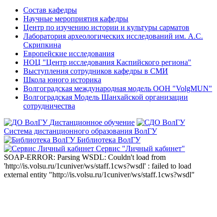
Состав кафедры
Научные мероприятия кафедры
Центр по изучению истории и культуры сарматов
Лаборатория археологических исследований им. А.С.
Скрипкина
Европейские исследования
НОЦ "Центр исследования Каспийского региона"
Выступления сотрудников кафедры в СМИ
Школа юного историка
Волгоградская международная модель ООН "VolgMUN"
Волгоградская Модель Шанхайской организации
сотрудничества
Дистанционное обучение
Система дистанционного образования ВолГУ
Библиотека ВолГУ
Сервис "Личный кабинет"
SOAP-ERROR: Parsing WSDL: Couldn't load from
'http://is.volsu.ru/1cuniver/ws/staff.1cws?wsdl' : failed to load
external entity "http://is.volsu.ru/1cuniver/ws/staff.1cws?wsdl"