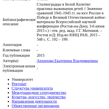
Сталинградцы в Белой Калитве:
практики выживания детей // Значение
сражений 1941-1945 гг. на юге России в
Победе в Великой Отечественной войне:
Библиографическое
материалы Всероссийской научной
описание
конференции (Ростов-на-Дону, 3-6 июня
2015 г.) / отв. ред. акад. Г.Г. Матишов. –
Ростов н/Д: Изд-во ЮНЦ РАН, 2015 –
548 с. С. 192 – 199.
Аннотация
-
Ключевые cлова
-
Год публикации
2015
Автор(ы)
Архипова Екатерина Владимировна
Электронная копия
-
публикации
Университет
Ректорат
Структура университета
Международное сотрудничество
Культура, искусство, творчество
Направления деятельности
Общественные организации