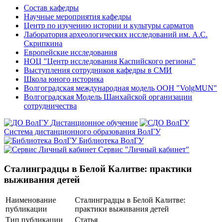
Состав кафедры
Научные мероприятия кафедры
Центр по изучению истории и культуры сарматов
Лаборатория археологических исследований им. А.С.
Скрипкина
Европейские исследования
НОЦ "Центр исследования Каспийского региона"
Выступления сотрудников кафедры в СМИ
Школа юного историка
Волгоградская международная модель ООН "VolgMUN"
Волгоградская Модель Шанхайской организации
сотрудничества
Дистанционное обучение
Система дистанционного образования ВолГУ
Библиотека ВолГУ
Сервис "Личный кабинет"
Сталинградцы в Белой Калитве: практики
выживания детей
Наименование
Сталинградцы в Белой Калитве:
публикации
практики выживания детей
Тип публикации
Статья